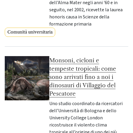
dell'Alma Mater negli anni '60 e in
seguito, nel 2002, ricevette la laurea
honoris causa in Scienze della
formazione primaria
Comunità universitaria
Monsoni, cicloni e
tempeste tropicali: come
sono arrivati fino a noi i
dinosauri di Villaggio del
Pescatore
Uno studio coordinato da ricercatori
dell’Università di Bologna e dello
University College London
ricostruisce il violento clima
tropicale all’origine di uno dei più