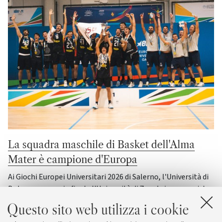
La squadra maschile di Basket dell'Alma
Mater è campione d'Europa
Ai Giochi Europei Universitari 2026 di Salerno, l'Università di
Bologna supera in finale l'Università di Zagabria e conquista
il suo quinto titolo continentale
Questo sito web utilizza i cookie