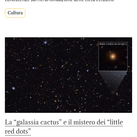
Cultura
La “galassia cactus” e il mistero dei “little
red dots”