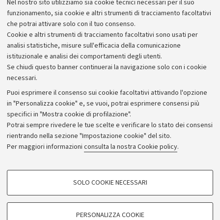
Sport universitario
Nel nostro sito utilizziamo sia cookie tecnici necessari per il suo
funzionamento, sia cookie e altri strumenti di tracciamento facoltativi
che potrai attivare solo con il tuo consenso.
Cookie e altri strumenti di tracciamento facoltativi sono usati per
analisi statistiche, misure sull'efficacia della comunicazione
istituzionale e analisi dei comportamenti degli utenti.
Se chiudi questo banner continuerai la navigazione solo con i cookie
necessari.
Archivio
Puoi esprimere il consenso sui cookie facoltativi attivando l'opzione
in "Personalizza cookie" e, se vuoi, potrai esprimere consensi più
Comunicati stampa
specifici in "Mostra cookie di profilazione".
Redazione
Potrai sempre rivedere le tue scelte e verificare lo stato dei consensi
rientrando nella sezione "Impostazione cookie" del sito.
Rassegna stampa
Per maggiori informazioni
consulta la nostra Cookie policy
.
Seguici su:
COOKIE DI PROFILAZIONE - FACOLTATIVI
SOLO COOKIE NECESSARI
Si tratta di cookie utilizzati per analizzare le caratteristiche della navigazione
degli utenti, creare profili in base al loro comportamento sul sito, per analisi
di marketing.
PERSONALIZZA COOKIE
© Copyright 2026 - ALMA MATER STUDIORUM - Università di