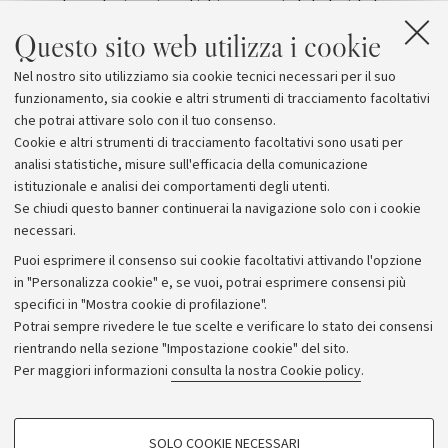
normale evoluzione in antichi ammassi globulari: la loro
origine resta un puzzle
Questo sito web utilizza i cookie
Materia e universo
Nel nostro sito utilizziamo sia cookie tecnici necessari per il suo
funzionamento, sia cookie e altri strumenti di tracciamento facoltativi
che potrai attivare solo con il tuo consenso.
Cookie e altri strumenti di tracciamento facoltativi sono usati per
analisi statistiche, misure sull'efficacia della comunicazione
istituzionale e analisi dei comportamenti degli utenti.
Se chiudi questo banner continuerai la navigazione solo con i cookie
necessari.
Archivio
Puoi esprimere il consenso sui cookie facoltativi attivando l'opzione
in "Personalizza cookie" e, se vuoi, potrai esprimere consensi più
Comunicati stampa
specifici in "Mostra cookie di profilazione".
Redazione
Potrai sempre rivedere le tue scelte e verificare lo stato dei consensi
rientrando nella sezione "Impostazione cookie" del sito.
Rassegna stampa
Per maggiori informazioni
consulta la nostra Cookie policy
.
Seguici su:
COOKIE DI PROFILAZIONE - FACOLTATIVI
SOLO COOKIE NECESSARI