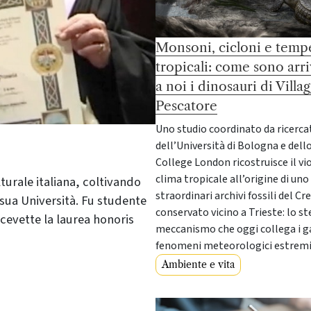
Monsoni, cicloni e temp
tropicali: come sono arri
a noi i dinosauri di Villa
Pescatore
Uno studio coordinato da ricerca
dell’Università di Bologna e dell
College London ricostruisce il vi
clima tropicale all’origine di uno 
turale italiana, coltivando
straordinari archivi fossili del Cr
sua Università. Fu studente
conservato vicino a Trieste: lo s
icevette la laurea honoris
meccanismo che oggi collega i ga
fenomeni meteorologici estrem
Ambiente e vita