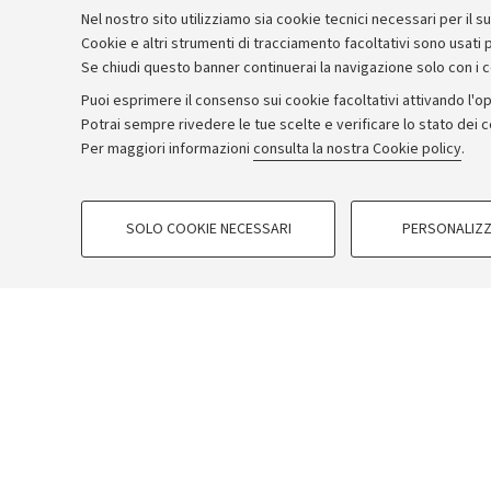
Nel nostro sito utilizziamo sia cookie tecnici necessari per il 
Cookie e altri strumenti di tracciamento facoltativi sono usati p
Se chiudi questo banner continuerai la navigazione solo con i 
Puoi esprimere il consenso sui cookie facoltativi attivando l'op
Potrai sempre rivedere le tue scelte e verificare lo stato dei 
Per maggiori informazioni
consulta la nostra Cookie policy
.
COOKIE DI PROFILAZIONE - FACOLTATIVI
SOLO COOKIE NECESSARI
PERSONALIZZ
Si tratta di cookie utilizzati per analizzare le caratteristiche della navi
base al loro comportamento sul sito, per analisi di marketing.
Mostra cookie di profilazione
Google/Youtube Video
Facebook
Vimeo
Linkedin
In breve