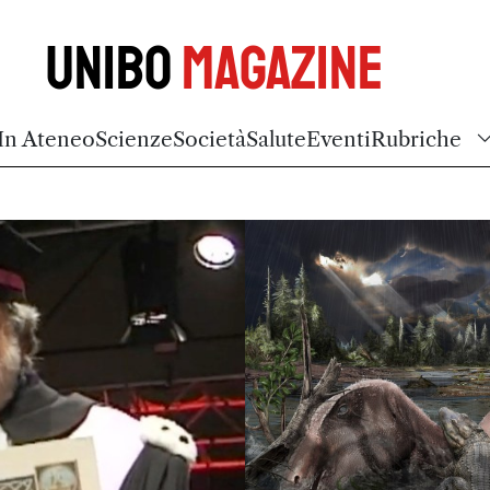
Unibo
Magazine
In Ateneo
Scienze
Società
Salute
Eventi
Rubriche
ersità di Bologna