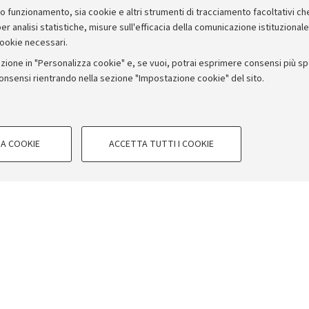
suo funzionamento, sia cookie e altri strumenti di tracciamento facoltativi ch
er analisi statistiche, misure sull'efficacia della comunicazione istituzional
cookie necessari.
zione in "Personalizza cookie" e, se vuoi, potrai esprimere consensi più spec
consensi rientrando nella sezione "Impostazione cookie" del sito.
COOKIE TECNICI - NECESSAR
A COOKIE
ACCETTA TUTTI I COOKIE
gazione degli utenti, creare profili in
Si tratta di cookie tecnici utilizzati, a
le preferenze di navigazione, per il bi
i tempi di caricamento delle pagine e per