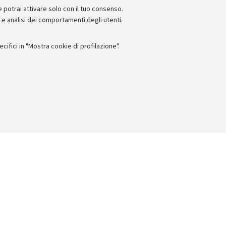
e potrai attivare solo con il tuo consenso.
e e analisi dei comportamenti degli utenti.
ifici in "Mostra cookie di profilazione".
I
 titolo esemplificativo, per il corretto funzionamento del sito, salvare
lanciamento del carico, ottimizzare le prestazioni del sito riducendo
 gestire l’autenticazione ai servizi online e alle aree riservate.