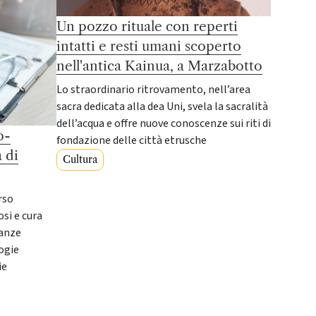
Un pozzo rituale con reperti
intatti e resti umani scoperto
nell'antica Kainua, a Marzabotto
Lo straordinario ritrovamento, nell’area
sacra dedicata alla dea Uni, svela la sacralità
dell’acqua e offre nuove conoscenze sui riti di
o-
fondazione delle città etrusche
 di
Cultura
rso
si e cura
canze
ogie
ie