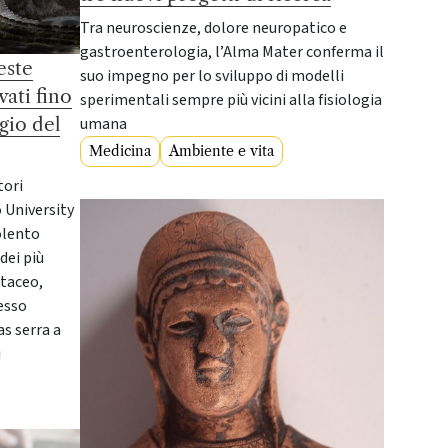
Tra neuroscienze, dolore neuropatico e
gastroenterologia, l’Alma Mater conferma il
este
suo impegno per lo sviluppo di modelli
vati fino
sperimentali sempre più vicini alla fisiologia
ggio del
umana
Medicina
Ambiente e vita
tori
o University
olento
dei più
etaceo,
tesso
s serra a
i