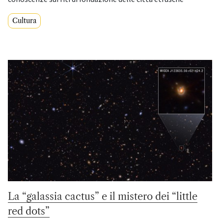
Cultura
La “galassia cactus” e il mistero dei “little
red dots”