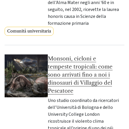
dell'Alma Mater negli anni '60 e in
seguito, nel 2002, ricevette la laurea
honoris causa in Scienze della
formazione primaria
Comunità universitaria
Monsoni, cicloni e
tempeste tropicali: come
sono arrivati fino a noi i
dinosauri di Villaggio del
Pescatore
Uno studio coordinato da ricercatori
dell’Università di Bologna e dello
University College London
ricostruisce il violento clima
tropicale all’origine di uno dei più