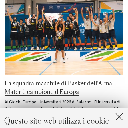
La squadra maschile di Basket dell'Alma
Mater è campione d'Europa
Ai Giochi Europei Universitari 2026 di Salerno, l'Università di
Bologna supera in finale l'Università di Zagabria e conquista
il suo quinto titolo continentale
Questo sito web utilizza i cookie