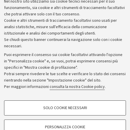
Sport universitario
Nel nostro sito utilizziamo sia cookie tecnici necessari per il suo
funzionamento, sia cookie e altri strumenti di tracciamento facoltativi
che potrai attivare solo con il tuo consenso.
Cookie e altri strumenti di tracciamento facoltativi sono usati per
analisi statistiche, misure sull'efficacia della comunicazione
istituzionale e analisi dei comportamenti degli utenti.
Se chiudi questo banner continuerai la navigazione solo con i cookie
necessari.
Archivio
Puoi esprimere il consenso sui cookie facoltativi attivando l'opzione
in "Personalizza cookie" e, se vuoi, potrai esprimere consensi più
Comunicati stampa
specifici in "Mostra cookie di profilazione".
Redazione
Potrai sempre rivedere le tue scelte e verificare lo stato dei consensi
rientrando nella sezione "Impostazione cookie" del sito.
Rassegna stampa
Per maggiori informazioni
consulta la nostra Cookie policy
.
Seguici su:
COOKIE DI PROFILAZIONE - FACOLTATIVI
SOLO COOKIE NECESSARI
Si tratta di cookie utilizzati per analizzare le caratteristiche della navigazione
degli utenti, creare profili in base al loro comportamento sul sito, per analisi
di marketing.
PERSONALIZZA COOKIE
© Copyright 2026 - ALMA MATER STUDIORUM - Università di