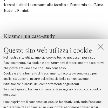
Mercato, diritti e consumi alla facoltà di Economia dell'Alma
Mater a Rimini.
Klezmer, un case-study
Tradizioni musicali ebraiche in America nel seminario
Questo sito web utilizza i cookie
Musiche Americane.
Nel nostro sito utilizziamo sia cookie tecnici necessari per il suo
funzionamento, sia cookie e altri strumenti di tracciamento facoltativi
che potrai attivare solo con il tuo consenso.
Cookie e altri strumenti di tracciamento facoltativi sono usati per
...
...
867
868
869
870
871
analisi statistiche, misure sull'efficacia della comunicazione
istituzionale e analisi dei comportamenti degli utenti.
Se chiudi questo banner continuerai la navigazione solo con i cookie
necessari.
Archivio
Puoi esprimere il consenso sui cookie facoltativi attivando l'opzione
in "Personalizza cookie" e, se vuoi, potrai esprimere consensi più