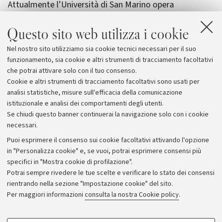
Attualmente l’Università di San Marino opera
attraverso cinque dipartimenti: scienze della
Questo sito web utilizza i cookie
comunicazione, studi giuridici, economia e tecnologia,
scienze della formazione e studi biomedici. Per
Nel nostro sito utilizziamo sia cookie tecnici necessari per il suo
ciascuno di questi sono attivi master e dottorati di
funzionamento, sia cookie e altri strumenti di tracciamento facoltativi
ricerca.
che potrai attivare solo con il tuo consenso.
Cookie e altri strumenti di tracciamento facoltativi sono usati per
analisi statistiche, misure sull'efficacia della comunicazione
istituzionale e analisi dei comportamenti degli utenti.
Se chiudi questo banner continuerai la navigazione solo con i cookie
necessari.
Archivio
Puoi esprimere il consenso sui cookie facoltativi attivando l'opzione
in "Personalizza cookie" e, se vuoi, potrai esprimere consensi più
Comunicati stampa
specifici in "Mostra cookie di profilazione".
Redazione
Potrai sempre rivedere le tue scelte e verificare lo stato dei consensi
rientrando nella sezione "Impostazione cookie" del sito.
Rassegna stampa
Per maggiori informazioni
consulta la nostra Cookie policy
.
Seguici su:
COOKIE DI PROFILAZIONE - FACOLTATIVI