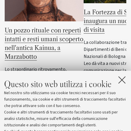
La Fortezza di S
inaugura un nuov
di visita
Un pozzo rituale con reperti
intatti e resti umani scoperto
La collaborazione tra i
nell'antica Kainua, a
Dipartimenti di Beni cul
Nazionali di Bologna e
Marzabotto
Leo dà vita a nuovi stru
Lo straordinario ritrovamento,
comunicazione per la F
nell’area sacra dedicata alla dea Uni,
Questo sito web utilizza i cookie
svela la sacralità dell’acqua e offre
nuove conoscenze sui riti di fondazione
Nel nostro sito utilizziamo sia cookie tecnici necessari per il suo
delle città etrusche
funzionamento, sia cookie e altri strumenti di tracciamento facoltativi
che potrai attivare solo con il tuo consenso.
Cookie e altri strumenti di tracciamento facoltativi sono usati per
analisi statistiche, misure sull'efficacia della comunicazione
istituzionale e analisi dei comportamenti degli utenti.