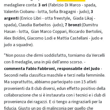
medagliere conta:
3 ori
(Fabrizio Di Marco - spada,
Valentin Ciobanu - lotta, Sofia Bragagni - judo);
3
argenti
(Enrico Libri - otta freestyle, Giada Likaj -
spada), Claudia Barbeitos -judo);
7 bronzi
:(Dumitru
Hasan - lotta, Gian Marco Coppari, Riccardo Bertolini,
Alex Boldini, Giacomo Lodi e Mattia Castellani - judo e
judo a squadre).
"Non posso che dirmi soddisfatto, torniamo da Vercelli
con 8 medaglie, una in più dell’anno scorso. -
commenta Fabio Fabbroni, responsabile del judo
-
Secondi nella classifica maschile e terzi nella femminile.
Ma soprattutto, abbiamo partecipato con 15 atleti
provenienti da 8 club diversi, edun effetto positivo della
collaborazione che si è instaurata con i tecnici e i club di
provenienza dei ragazzi. E ci tengo a ringraziarli per la
fiducia. Giusto un po di malinconia per quello che