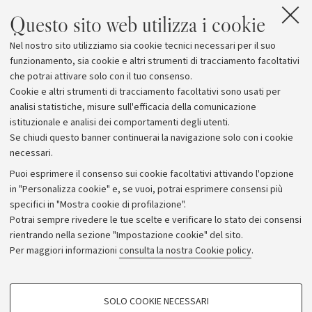
Questo sito web utilizza i cookie
Nel nostro sito utilizziamo sia cookie tecnici necessari per il suo
funzionamento, sia cookie e altri strumenti di tracciamento facoltativi
che potrai attivare solo con il tuo consenso.
Cookie e altri strumenti di tracciamento facoltativi sono usati per
analisi statistiche, misure sull'efficacia della comunicazione
istituzionale e analisi dei comportamenti degli utenti.
Se chiudi questo banner continuerai la navigazione solo con i cookie
necessari.
Archivio
Puoi esprimere il consenso sui cookie facoltativi attivando l'opzione
in "Personalizza cookie" e, se vuoi, potrai esprimere consensi più
Comunicati stampa
specifici in "Mostra cookie di profilazione".
Redazione
Potrai sempre rivedere le tue scelte e verificare lo stato dei consensi
rientrando nella sezione "Impostazione cookie" del sito.
Rassegna stampa
Per maggiori informazioni
consulta la nostra Cookie policy
.
Seguici su:
COOKIE DI PROFILAZIONE - FACOLTATIVI
SOLO COOKIE NECESSARI