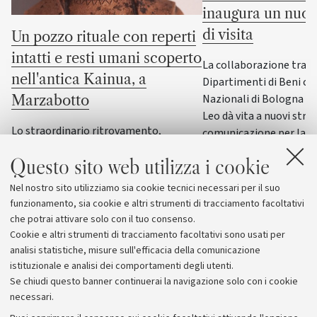
inaugura un nuov
di visita
Un pozzo rituale con reperti
intatti e resti umani scoperto
La collaborazione tra i
nell'antica Kainua, a
Dipartimenti di Beni cul
Nazionali di Bologna e
Marzabotto
Leo dà vita a nuovi stru
Lo straordinario ritrovamento,
comunicazione per la F
nell’area sacra dedicata alla dea Uni,
Questo sito web utilizza i cookie
svela la sacralità dell’acqua e offre
nuove conoscenze sui riti di fondazione
Nel nostro sito utilizziamo sia cookie tecnici necessari per il suo
delle città etrusche
funzionamento, sia cookie e altri strumenti di tracciamento facoltativi
che potrai attivare solo con il tuo consenso.
Cookie e altri strumenti di tracciamento facoltativi sono usati per
analisi statistiche, misure sull'efficacia della comunicazione
istituzionale e analisi dei comportamenti degli utenti.
Se chiudi questo banner continuerai la navigazione solo con i cookie
necessari.
Archivio