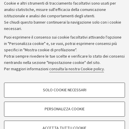
Cookie e altri strumenti di tracciamento facoltativi sono usati per
analisi statistiche, misure sull'efficacia della comunicazione
istituzionale e analisi dei comportamenti degli utenti.
Se chiudi questo banner continuerai la navigazione solo con i cookie
necessari.
Archivio
Puoi esprimere il consenso sui cookie facoltativi attivando l'opzione
in "Personalizza cookie" e, se vuoi, potrai esprimere consensi più
Comunicati stampa
specifici in "Mostra cookie di profilazione".
Redazione
Potrai sempre rivedere le tue scelte e verificare lo stato dei consensi
rientrando nella sezione "Impostazione cookie" del sito.
Rassegna stampa
Per maggiori informazioni
consulta la nostra Cookie policy
.
Seguici su:
COOKIE DI PROFILAZIONE - FACOLTATIVI
SOLO COOKIE NECESSARI
Si tratta di cookie utilizzati per analizzare le caratteristiche della navigazione
degli utenti, creare profili in base al loro comportamento sul sito, per analisi
di marketing.
PERSONALIZZA COOKIE
© Copyright 2026 - ALMA MATER STUDIORUM - Università di
Mostra cookie di profilazione
Bologna - Via Zamboni, 33 - 40126 Bologna - PI: 01131710376 -
Google/Youtube Video
CF: 80007010376
COOKIE TECNICI - NECESSARI
ACCETTA TUTTI I COOKIE