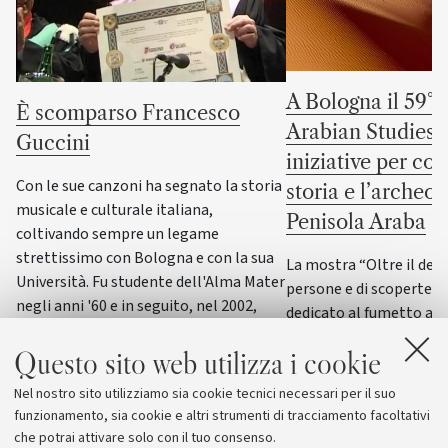
A Bologna il 59° 
È scomparso Francesco
Arabian Studies: 
Guccini
iniziative per co
Con le sue canzoni ha segnato la storia
storia e l’archeol
musicale e culturale italiana,
Penisola Araba
coltivando sempre un legame
strettissimo con Bologna e con la sua
La mostra “Oltre il dese
Università. Fu studente dell'Alma Mater
persone e di scoperte” 
negli anni '60 e in seguito, nel 2002,
dedicato al fumetto ar
ricevette la laurea honoris causa in
italiano accompagneran
Scienze della formazione primaria
Questo sito web utilizza i cookie
convegno internazional
archeologia e storia de
Nel nostro sito utilizziamo sia cookie tecnici necessari per il suo
Araba
funzionamento, sia cookie e altri strumenti di tracciamento facoltativi
che potrai attivare solo con il tuo consenso.