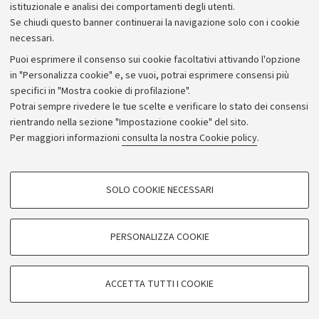
istituzionale e analisi dei comportamenti degli utenti.
Se chiudi questo banner continuerai la navigazione solo con i cookie
necessari.
Archivio
Puoi esprimere il consenso sui cookie facoltativi attivando l'opzione
in "Personalizza cookie" e, se vuoi, potrai esprimere consensi più
Comunicati stampa
specifici in "Mostra cookie di profilazione".
Redazione
Potrai sempre rivedere le tue scelte e verificare lo stato dei consensi
rientrando nella sezione "Impostazione cookie" del sito.
Rassegna stampa
Per maggiori informazioni
consulta la nostra Cookie policy
.
Seguici su:
COOKIE DI PROFILAZIONE - FACOLTATIVI
SOLO COOKIE NECESSARI
Si tratta di cookie utilizzati per analizzare le caratteristiche della navigazione
degli utenti, creare profili in base al loro comportamento sul sito, per analisi
di marketing.
PERSONALIZZA COOKIE
© Copyright 2026 - ALMA MATER STUDIORUM - Università di
Mostra cookie di profilazione
Bologna - Via Zamboni, 33 - 40126 Bologna - PI: 01131710376 -
Google/Youtube Video
CF: 80007010376
COOKIE TECNICI - NECESSARI
ACCETTA TUTTI I COOKIE
Facebook
Privacy
Note legali
Impostazioni Cookie
Si tratta di cookie tecnici utilizzati, a titolo esemplificativo, per il corretto
Vimeo