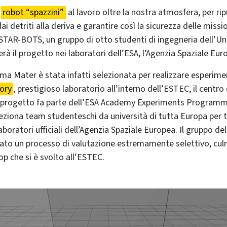
i
robot “spazzini”
al lavoro oltre la nostra atmosfera, per ripu
dai detriti alla deriva e garantire così la sicurezza delle missio
STAR-BOTS, un gruppo di otto studenti di ingegneria dell’Uni
rà il progetto nei laboratori dell’ESA, l’Agenzia Spaziale Eur
lma Mater è stata infatti selezionata per realizzare esperime
ory
, prestigioso laboratorio all’interno dell’ESTEC, il centro 
Il progetto fa parte dell’ESA Academy Experiments Programme
eziona team studenteschi da università di tutta Europa per 
aboratori ufficiali dell’Agenzia Spaziale Europea. Il gruppo del
ato un processo di valutazione estremamente selettivo, cul
p che si è svolto all’ESTEC.