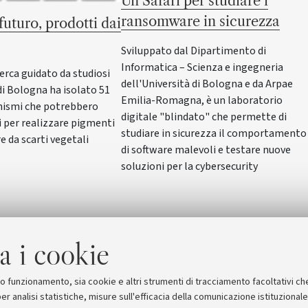
Un Safari per studiare i
ransomware in sicurezza
 futuro, prodotti dai
Sviluppato dal Dipartimento di
Informatica – Scienza e ingegneria
erca guidato da studiosi
dell'Università di Bologna e da Arpae
di Bologna ha isolato 51
Emilia-Romagna, è un laboratorio
nismi che potrebbero
digitale "blindato" che permette di
i per realizzare pigmenti
studiare in sicurezza il comportamento
re da scarti vegetali
di software malevoli e testare nuove
soluzioni per la cybersecurity
a i cookie
suo funzionamento, sia cookie e altri strumenti di tracciamento facoltativi ch
er analisi statistiche, misure sull'efficacia della comunicazione istituzional