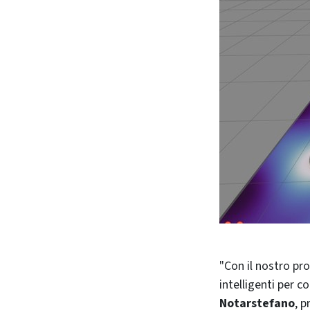
"Con il nostro progetto vogliamo affrontare l’ambiziosa sfida di progettare robot orbitali
intelligenti per c
Notarstefano
, 