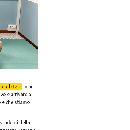
o orbitale
in un
ivo è arrivare a
o e che stiamo
 studenti della