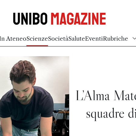
Unibo
Magazine
In Ateneo
Scienze
Società
Salute
Eventi
Rubriche
L’Alma Mate
squadre di