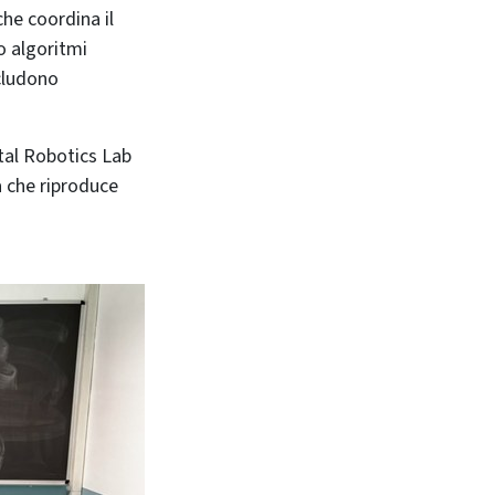
che coordina il
o algoritmi
ncludono
a che riproduce