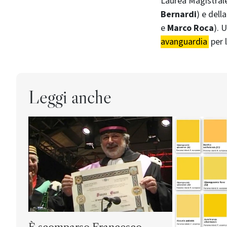
Laurea Magistral
Bernardi
) e dell
e
Marco Roca
). 
avanguardia
per 
Leggi anche