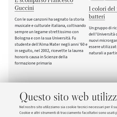
È scomparso Francesco
Guccini
I colori del
batteri
Con le sue canzoni ha segnato la storia
musicale e culturale italiana, coltivando
Un gruppo di ric
sempre un legame strettissimo con
dell'Università 
Bologna e con la sua Università. Fu
nuovi microrga
studente dell'Alma Mater negli anni '60 e
essere utilizzat
in seguito, nel 2002, ricevette la laurea
naturali a parti
honoris causa in Scienze della
formazione primaria
Questo sito web utilizz
Nel nostro sito utilizziamo sia cookie tecnici necessari per il 
Cookie e altri strumenti di tracciamento facoltativi sono usati p