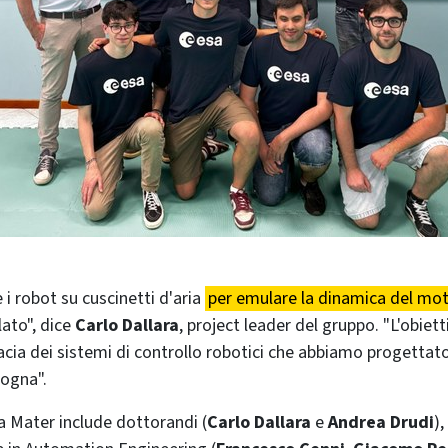
e i robot su cuscinetti d'aria
per emulare la dinamica del mot
ato", dice
Carlo Dallara
, project leader del gruppo. "L'obiett
cacia dei sistemi di controllo robotici che abbiamo progettat
logna".
ma Mater include dottorandi (
Carlo Dallara
e
Andrea Drudi
),