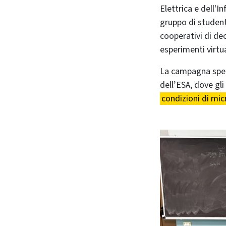
Elettrica e dell'
gruppo di student
cooperativi di dec
esperimenti virtual
La campagna sperimentale ufficiale si svolgerà dal 7 al 18 settembre nell’Orbital Robotics Lab
dell’ESA, dove gl
condizioni di mic