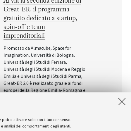
Al via la seconda edizione di
Great-ER, il programma
gratuito dedicato a startup,
spin-off e team
imprenditoriali
Promosso da Almacube, Space for
Imagination, Università di Bologna,
Università degli Studi di Ferrara,
Università degli Studi di Modena e Reggio
Emilia e Università degli Studi di Parma,
Great-ER 2.0 è realizzato grazie ai fondi
europei della Regione Emilia-Romagna e
rappresenta uno degli strumenti con cui
viene rafforzato l'ecosistema
dell'innovazione, favorendo il dialogo tra
università, imprese e investitori
e potrai attivare solo con il tuo consenso.
e e analisi dei comportamenti degli utenti.