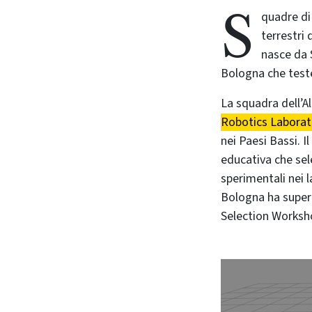
S
quadre d
terrestri 
nasce da 
Bologna che teste
La squadra dell’A
Robotics Laborat
nei Paesi Bassi. 
educativa che sel
sperimentali nei l
Bologna ha super
Selection Worksho