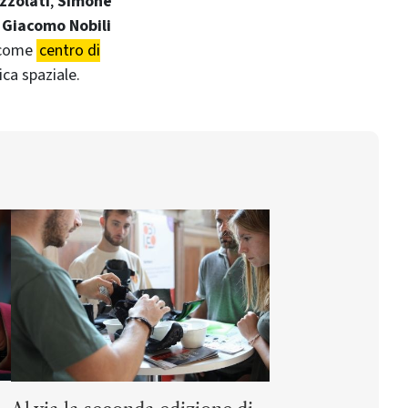
zzolati
,
Simone
,
Giacomo Nobili
a come
centro di
ca spaziale.