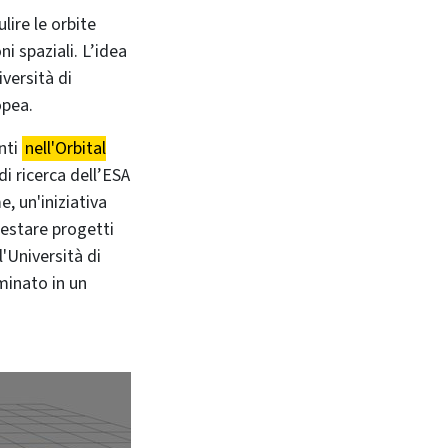
lire le orbite
ni spaziali. L’idea
versità di
opea.
nti
nell'Orbital
di ricerca dell’ESA
, un'iniziativa
testare progetti
l'Università di
minato in un