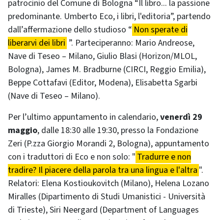
patrocinio del Comune di Bologna “Il libro... la passione
predominante. Umberto Eco, i libri, l'editoria”, partendo
dall’affermazione dello studioso “
Non sperate di
liberarvi dei libri
”. Parteciperanno: Mario Andreose,
Nave di Teseo – Milano, Giulio Blasi (Horizon/MLOL,
Bologna), James M. Bradburne (CIRCI, Reggio Emilia),
Beppe Cottafavi (Editor, Modena), Elisabetta Sgarbi
(Nave di Teseo – Milano).
Per l’ultimo appuntamento in calendario,
venerdì 29
maggio
, dalle 18:30 alle 19:30, presso la Fondazione
Zeri (P.zza Giorgio Morandi 2, Bologna), appuntamento
con i traduttori di Eco e non solo: "
Tradurre e non
tradire? Il piacere della parola tra una lingua e l'altra
".
Relatori: Elena Kostioukovitch (Milano), Helena Lozano
Miralles (Dipartimento di Studi Umanistici - Università
di Trieste), Siri Neergard (Department of Languages