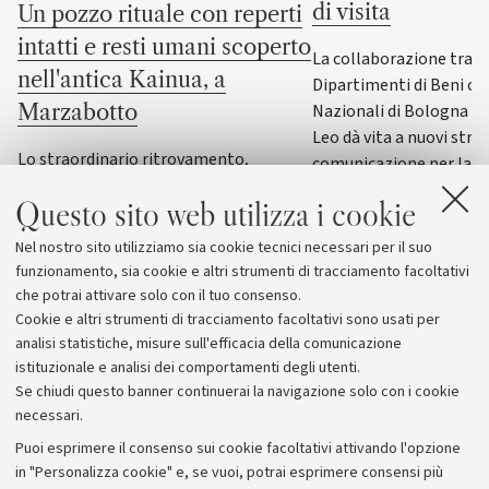
di visita
Un pozzo rituale con reperti
intatti e resti umani scoperto
La collaborazione tra i
nell'antica Kainua, a
Dipartimenti di Beni cul
Nazionali di Bologna e
Marzabotto
Leo dà vita a nuovi stru
Lo straordinario ritrovamento,
comunicazione per la F
nell’area sacra dedicata alla dea Uni,
Questo sito web utilizza i cookie
svela la sacralità dell’acqua e offre
nuove conoscenze sui riti di fondazione
Nel nostro sito utilizziamo sia cookie tecnici necessari per il suo
delle città etrusche
funzionamento, sia cookie e altri strumenti di tracciamento facoltativi
che potrai attivare solo con il tuo consenso.
Cookie e altri strumenti di tracciamento facoltativi sono usati per
analisi statistiche, misure sull'efficacia della comunicazione
istituzionale e analisi dei comportamenti degli utenti.
Se chiudi questo banner continuerai la navigazione solo con i cookie
necessari.
Archivio
Puoi esprimere il consenso sui cookie facoltativi attivando l'opzione
in "Personalizza cookie" e, se vuoi, potrai esprimere consensi più
Comunicati stampa