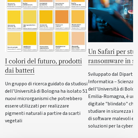
Un Safari per stud
ransomware in si
I colori del futuro, prodotti
dai batteri
Sviluppato dal Dipartim
Informatica – Scienza e
Un gruppo di ricerca guidato da studiosi
dell'Università di Bolo
dell'Università di Bologna ha isolato 51
Emilia-Romagna, è un l
nuovi microrganismi che potrebbero
digitale "blindato" che
essere utilizzati per realizzare
studiare in sicurezza 
pigmenti naturali a partire da scarti
di software malevoli e 
vegetali
soluzioni per la cyberse