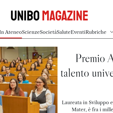
Unibo
Magazine
In Ateneo
Scienze
Società
Salute
Eventi
Rubriche
Premio A
talento univ
Laureata in Sviluppo 
Mater, è fra i mil