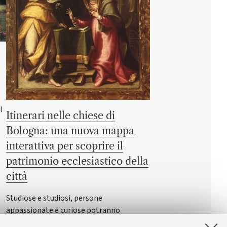
l
Itinerari nelle chiese di
Bologna: una nuova mappa
interattiva per scoprire il
patrimonio ecclesiastico della
città
Studiose e studiosi, persone
appassionate e curiose potranno
navigare tra oltre 150 luoghi di culto e