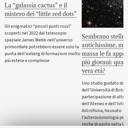
La “galassia cactus” e il
mistero dei “little red dots”
Gli enigmatici “piccoli punti rossi”
scoperti nel 2022 dal telescopio
Sembrano stelle
spaziale James Webb nell’universo
antichissime, ma 
primordiale potrebbero essere solo la
massa le fa appar
punta dell’iceberg di formazioni molto
più estese e complesse
più giovani: qual 
vera età?
Uno studio guidato da E
dell’Università di Bolog
partecipazione di altri 
dell’Ateneo e dell’Istit
Astrofisica, ha usato
l’asterosismologia per 
ricche di azoto nella Vi