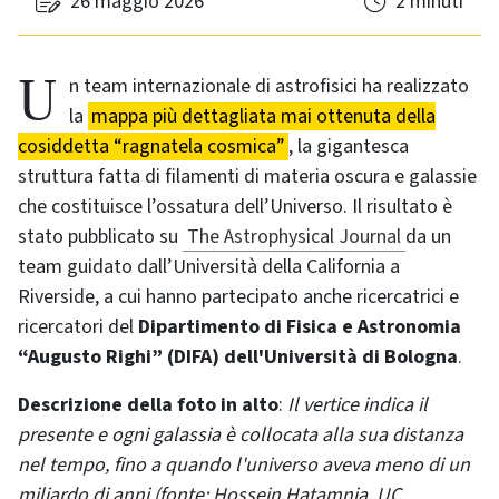
26 maggio 2026
2 minuti
Un team internazionale di astrofisici ha realizzato
la
mappa più dettagliata mai ottenuta della
cosiddetta “ragnatela cosmica”
, la gigantesca
struttura fatta di filamenti di materia oscura e galassie
che costituisce l’ossatura dell’Universo. Il risultato è
stato pubblicato su
The Astrophysical Journal
da un
team guidato dall’Università della California a
Riverside, a cui hanno partecipato anche ricercatrici e
ricercatori del
Dipartimento di Fisica e Astronomia
“Augusto Righi” (DIFA) dell'Università di Bologna
.
Descrizione della foto in alto
:
Il vertice indica il
presente e ogni galassia è collocata alla sua distanza
nel tempo, fino a quando l'universo aveva meno di un
miliardo di anni (fonte: Hossein Hatamnia, UC