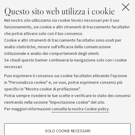
hanno masse incompatib
Questo sito web utilizza i cookie
normale evoluzione in 
globulari: la loro origin
Nel nostro sito utilizziamo sia cookie tecnici necessari per il suo
puzzle
funzionamento, sia cookie e altri strumenti di tracciamento facoltativi
che potrai attivare solo con il tuo consenso.
Cookie e altri strumenti di tracciamento facoltativi sono usati per
analisi statistiche, misure sull'efficacia della comunicazione
istituzionale e analisi dei comportamenti degli utenti.
Se chiudi questo banner continuerai la navigazione solo con i cookie
necessari.
Archivio
Puoi esprimere il consenso sui cookie facoltativi attivando l'opzione
in "Personalizza cookie" e, se vuoi, potrai esprimere consensi più
Comunicati stampa
specifici in "Mostra cookie di profilazione".
Redazione
Potrai sempre rivedere le tue scelte e verificare lo stato dei consensi
rientrando nella sezione "Impostazione cookie" del sito.
Rassegna stampa
Per maggiori informazioni
consulta la nostra Cookie policy
.
Seguici su:
COOKIE DI PROFILAZIONE - FACOLTATIVI
SOLO COOKIE NECESSARI