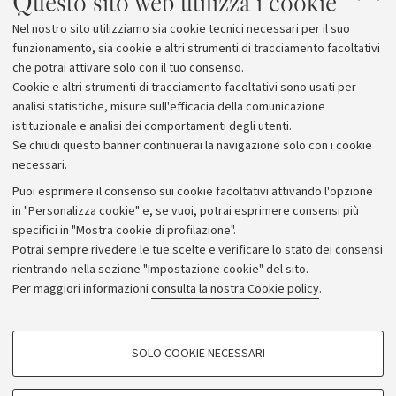
Questo sito web utilizza i cookie
archeologia e storia de
Nel nostro sito utilizziamo sia cookie tecnici necessari per il suo
Araba
funzionamento, sia cookie e altri strumenti di tracciamento facoltativi
che potrai attivare solo con il tuo consenso.
Cookie e altri strumenti di tracciamento facoltativi sono usati per
analisi statistiche, misure sull'efficacia della comunicazione
istituzionale e analisi dei comportamenti degli utenti.
Se chiudi questo banner continuerai la navigazione solo con i cookie
necessari.
Archivio
Puoi esprimere il consenso sui cookie facoltativi attivando l'opzione
in "Personalizza cookie" e, se vuoi, potrai esprimere consensi più
Comunicati stampa
specifici in "Mostra cookie di profilazione".
Redazione
Potrai sempre rivedere le tue scelte e verificare lo stato dei consensi
rientrando nella sezione "Impostazione cookie" del sito.
Rassegna stampa
Per maggiori informazioni
consulta la nostra Cookie policy
.
Seguici su:
COOKIE DI PROFILAZIONE - FACOLTATIVI
SOLO COOKIE NECESSARI
Si tratta di cookie utilizzati per analizzare le caratteristiche della navigazione
degli utenti, creare profili in base al loro comportamento sul sito, per analisi