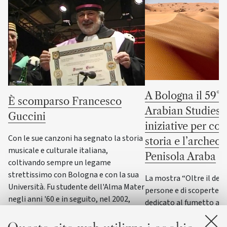
A Bologna il 59° 
È scomparso Francesco
Arabian Studies: 
Guccini
iniziative per co
Con le sue canzoni ha segnato la storia
storia e l’archeol
musicale e culturale italiana,
Penisola Araba
coltivando sempre un legame
strettissimo con Bologna e con la sua
La mostra “Oltre il dese
Università. Fu studente dell'Alma Mater
persone e di scoperte” 
negli anni '60 e in seguito, nel 2002,
dedicato al fumetto ar
ricevette la laurea honoris causa in
italiano accompagneran
Scienze della formazione primaria
convegno internazional