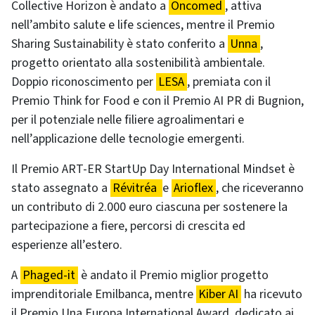
Collective Horizon è andato a
Oncomed
, attiva
nell’ambito salute e life sciences, mentre il Premio
Sharing Sustainability è stato conferito a
Unna
,
progetto orientato alla sostenibilità ambientale.
Doppio riconoscimento per
LESA
, premiata con il
Premio Think for Food e con il Premio AI PR di Bugnion,
per il potenziale nelle filiere agroalimentari e
nell’applicazione delle tecnologie emergenti.
Il Premio ART-ER StartUp Day International Mindset è
stato assegnato a
Révitréa
e
Arioflex
, che riceveranno
un contributo di 2.000 euro ciascuna per sostenere la
partecipazione a fiere, percorsi di crescita ed
esperienze all’estero.
A
Phaged-it
è andato il Premio miglior progetto
imprenditoriale Emilbanca, mentre
Kiber AI
ha ricevuto
il Premio Una Europa International Award, dedicato ai