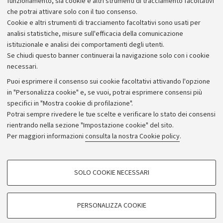
funzionamento, sia cookie e altri strumenti di tracciamento facoltativi
che potrai attivare solo con il tuo consenso.
Cookie e altri strumenti di tracciamento facoltativi sono usati per
analisi statistiche, misure sull'efficacia della comunicazione
istituzionale e analisi dei comportamenti degli utenti.
Se chiudi questo banner continuerai la navigazione solo con i cookie
necessari.
Archivio
Puoi esprimere il consenso sui cookie facoltativi attivando l'opzione
in "Personalizza cookie" e, se vuoi, potrai esprimere consensi più
Comunicati stampa
specifici in "Mostra cookie di profilazione".
Redazione
Potrai sempre rivedere le tue scelte e verificare lo stato dei consensi
rientrando nella sezione "Impostazione cookie" del sito.
Rassegna stampa
Per maggiori informazioni
consulta la nostra Cookie policy
.
Seguici su:
COOKIE DI PROFILAZIONE - FACOLTATIVI
SOLO COOKIE NECESSARI
Si tratta di cookie utilizzati per analizzare le caratteristiche della navigazione
degli utenti, creare profili in base al loro comportamento sul sito, per analisi
di marketing.
PERSONALIZZA COOKIE
© Copyright 2026 - ALMA MATER STUDIORUM - Università di
Mostra cookie di profilazione
Bologna - Via Zamboni, 33 - 40126 Bologna - PI: 01131710376 -