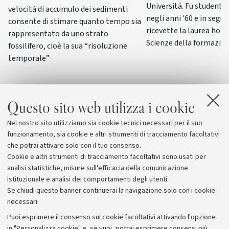
Università. Fu studente
velocità di accumulo dei sedimenti
negli anni '60 e in segui
consente di stimare quanto tempo sia
ricevette la laurea hono
rappresentato da uno strato
Scienze della formazio
fossilifero, cioè la sua “risoluzione
temporale”
Questo sito web utilizza i cookie
Nel nostro sito utilizziamo sia cookie tecnici necessari per il suo
funzionamento, sia cookie e altri strumenti di tracciamento facoltativi
che potrai attivare solo con il tuo consenso.
Cookie e altri strumenti di tracciamento facoltativi sono usati per
analisi statistiche, misure sull'efficacia della comunicazione
istituzionale e analisi dei comportamenti degli utenti.
Se chiudi questo banner continuerai la navigazione solo con i cookie
necessari.
Archivio
Puoi esprimere il consenso sui cookie facoltativi attivando l'opzione
in "Personalizza cookie" e, se vuoi, potrai esprimere consensi più