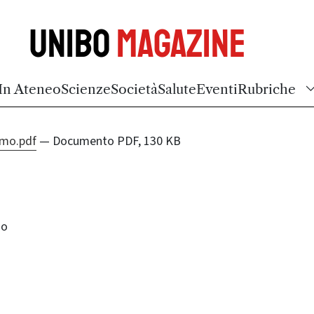
Unibo
Magazine
In Ateneo
Scienze
Società
Salute
Eventi
Rubriche
emo.pdf
— Documento PDF, 130 KB
mo