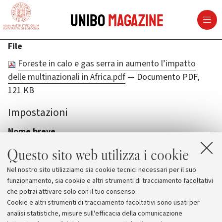
vai al contenuto della pagina
vai al menu di navigazione
Unibo
Magazine
File
Foreste in calo e gas serra in aumento l’impatto
delle multinazionali in Africa.pdf
— Documento PDF,
121 KB
Impostazioni
Nome breve
foreste-in-calo-e-gas-serra-in-aumento-limpatto-delle-
Questo sito web utilizza i cookie
multinazionali-in-africa
Nel nostro sito utilizziamo sia cookie tecnici necessari per il suo
funzionamento, sia cookie e altri strumenti di tracciamento facoltativi
che potrai attivare solo con il tuo consenso.
Cookie e altri strumenti di tracciamento facoltativi sono usati per
analisi statistiche, misure sull'efficacia della comunicazione