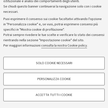
istituzionale e analisi dei comportamenti degli utenti.
Se chiudi questo banner continuerai la navigazione solo con i cookie
necessari.
Archivio
Puoi esprimere il consenso sui cookie facoltativi attivando l'opzione
in "Personalizza cookie" e, se vuoi, potrai esprimere consensi più
Comunicati stampa
specifici in "Mostra cookie di profilazione".
Redazione
Potrai sempre rivedere le tue scelte e verificare lo stato dei consensi
rientrando nella sezione "Impostazione cookie" del sito.
Rassegna stampa
Per maggiori informazioni
consulta la nostra Cookie policy
.
Seguici su:
COOKIE DI PROFILAZIONE - FACOLTATIVI
SOLO COOKIE NECESSARI
Si tratta di cookie utilizzati per analizzare le caratteristiche della navigazione
degli utenti, creare profili in base al loro comportamento sul sito, per analisi
di marketing.
PERSONALIZZA COOKIE
© Copyright 2026 - ALMA MATER STUDIORUM - Università di
Mostra cookie di profilazione
Bologna - Via Zamboni, 33 - 40126 Bologna - PI: 01131710376 -
Google/Youtube Video
CF: 80007010376
COOKIE TECNICI - NECESSARI
ACCETTA TUTTI I COOKIE
Facebook
Privacy
Note legali
Impostazioni Cookie
Si tratta di cookie tecnici utilizzati, a titolo esemplificativo, per il corretto
Vimeo
funzionamento del sito, salvare le preferenze di navigazione, per il