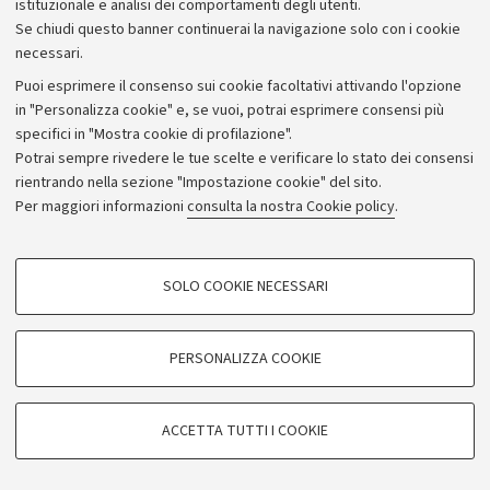
istituzionale e analisi dei comportamenti degli utenti.
Se chiudi questo banner continuerai la navigazione solo con i cookie
necessari.
Archivio
Puoi esprimere il consenso sui cookie facoltativi attivando l'opzione
in "Personalizza cookie" e, se vuoi, potrai esprimere consensi più
Comunicati stampa
specifici in "Mostra cookie di profilazione".
Redazione
Potrai sempre rivedere le tue scelte e verificare lo stato dei consensi
rientrando nella sezione "Impostazione cookie" del sito.
Rassegna stampa
Per maggiori informazioni
consulta la nostra Cookie policy
.
Seguici su:
COOKIE DI PROFILAZIONE - FACOLTATIVI
SOLO COOKIE NECESSARI
Si tratta di cookie utilizzati per analizzare le caratteristiche della navigazione
degli utenti, creare profili in base al loro comportamento sul sito, per analisi
di marketing.
PERSONALIZZA COOKIE
© Copyright 2026 - ALMA MATER STUDIORUM - Università di
Mostra cookie di profilazione
Bologna - Via Zamboni, 33 - 40126 Bologna - PI: 01131710376 -
Google/Youtube Video
CF: 80007010376
COOKIE TECNICI - NECESSARI
ACCETTA TUTTI I COOKIE
Facebook
Privacy
Note legali
Impostazioni Cookie
Si tratta di cookie tecnici utilizzati, a titolo esemplificativo, per il corretto
Vimeo
funzionamento del sito, salvare le preferenze di navigazione, per il