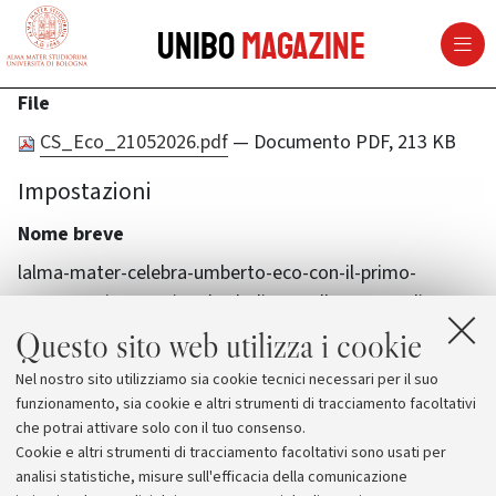
vai al contenuto della pagina
vai al menu di navigazione
Unibo
Magazine
File
CS_Eco_21052026.pdf
— Documento PDF, 213 KB
Impostazioni
Nome breve
lalma-mater-celebra-umberto-eco-con-il-primo-
convegno-internazionale-dedicato-alla-sua-eredita-
culturale
Questo sito web utilizza i cookie
Nel nostro sito utilizziamo sia cookie tecnici necessari per il suo
funzionamento, sia cookie e altri strumenti di tracciamento facoltativi
che potrai attivare solo con il tuo consenso.
Cookie e altri strumenti di tracciamento facoltativi sono usati per
analisi statistiche, misure sull'efficacia della comunicazione