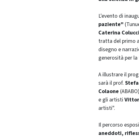
L'evento di inaug
paziente"
(Tunué
Caterina Colucc
tratta del primo a
disegno e narrazi
generosità per la 
A illustrare il pr
sarà il prof.
Stefa
Colaone
(ABABO) 
e gli artisti
Vitto
artisti".
Il percorso espos
aneddoti, rifles