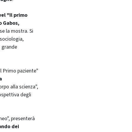
vel "Il primo
o Gabos,
se la mostra. Si
 sociologia,
i grande
"Il Primo paziente"
a
rpo alla scienza",
ospettiva degli
neo", presenterà
mondo dei