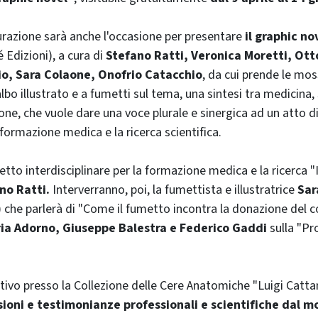
urazione sarà anche l'occasione per presentare
il graphic no
 Edizioni), a cura di
Stefano Ratti, Veronica Moretti, Ott
io, Sara Colaone, Onofrio Catacchio
, da cui prende le mos
lbo illustrato e a fumetti sul tema, una sintesi tra medicina,
one, che vuole dare una voce plurale e sinergica ad un atto d
formazione medica e la ricerca scientifica.
ogetto interdisciplinare per la formazione medica e la ricerca 
no Ratti.
Interverranno, poi, la fumettista e illustratrice
Sar
che parlerà di "Come il fumetto incontra la donazione del co
ria Adorno, Giuseppe Balestra e Federico Gaddi
sulla "Pr
itivo presso la Collezione delle Cere Anatomiche "Luigi Catta
sioni e testimonianze professionali e scientifiche dal 