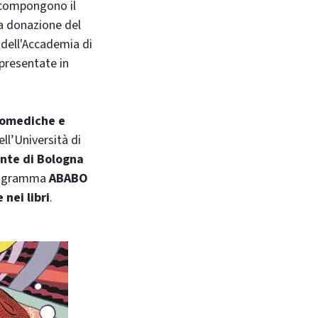
e compongono il
la donazione del
 dell'Accademia di
 presentate in
iomediche e
ell’Università di
nte di Bologna
programma
ABABO
nei libri
.