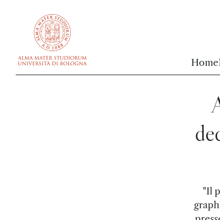
vai al contenuto della pagina
vai al menu di navigazione
Home
A
ded
"Il
graphi
press