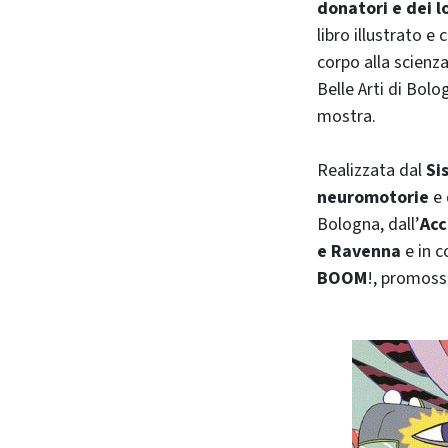
donatori e dei l
libro illustrato e
corpo alla scienz
Belle Arti di Bolo
mostra.
Realizzata dal
Si
neuromotorie
e 
Bologna, dall’
Acc
e Ravenna
e in c
BOOM
!, promosso