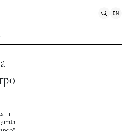
EN
ra
orpo
a in
ugurata
taneo"