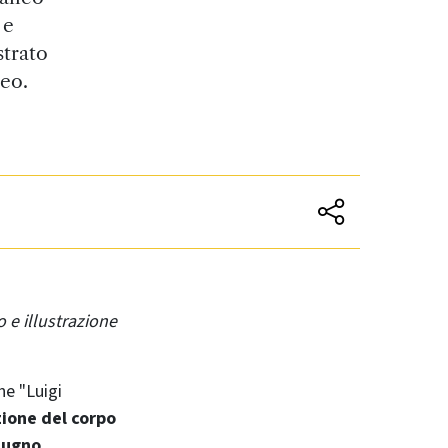
 e
strato
neo.
 e illustrazione
he "Luigi
zione del corpo
giugno
.