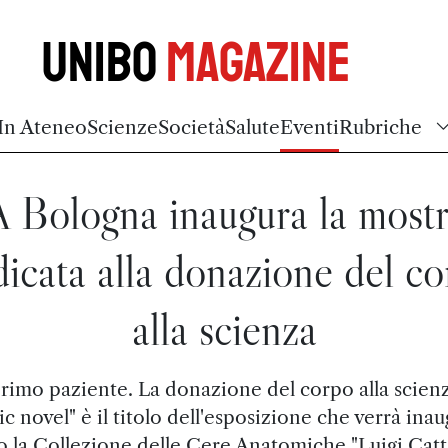
Unibo
Magazine
In Ateneo
Scienze
Società
Salute
Eventi
Rubriche
 Bologna inaugura la most
icata alla donazione del c
alla scienza
 primo paziente. La donazione del corpo alla scienz
c novel" è il titolo dell'esposizione che verrà ina
o la Collezione delle Cere Anatomiche "Luigi Cat