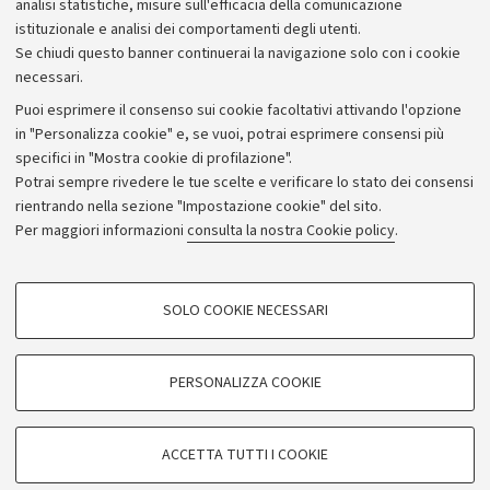
analisi statistiche, misure sull'efficacia della comunicazione
istituzionale e analisi dei comportamenti degli utenti.
Se chiudi questo banner continuerai la navigazione solo con i cookie
necessari.
Archivio
Puoi esprimere il consenso sui cookie facoltativi attivando l'opzione
in "Personalizza cookie" e, se vuoi, potrai esprimere consensi più
Comunicati stampa
specifici in "Mostra cookie di profilazione".
Redazione
Potrai sempre rivedere le tue scelte e verificare lo stato dei consensi
rientrando nella sezione "Impostazione cookie" del sito.
Rassegna stampa
Per maggiori informazioni
consulta la nostra Cookie policy
.
Seguici su:
COOKIE DI PROFILAZIONE - FACOLTATIVI
SOLO COOKIE NECESSARI
Si tratta di cookie utilizzati per analizzare le caratteristiche della navigazione
degli utenti, creare profili in base al loro comportamento sul sito, per analisi
di marketing.
PERSONALIZZA COOKIE
© Copyright 2026 - ALMA MATER STUDIORUM - Università di
Mostra cookie di profilazione
Bologna - Via Zamboni, 33 - 40126 Bologna - PI: 01131710376 -
Google/Youtube Video
CF: 80007010376
COOKIE TECNICI - NECESSARI
ACCETTA TUTTI I COOKIE
Facebook
Privacy
Note legali
Impostazioni Cookie
Si tratta di cookie tecnici utilizzati, a titolo esemplificativo, per il corretto