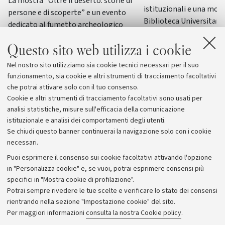
La mostra “Oltre il deserto: storie di
istituzionali e una most
persone e di scoperte” e un evento
Biblioteca Universitaria
dedicato al fumetto archeologico
il patrimonio culturale 
italiano accompagneranno il principale
Italia
Questo sito web utilizza i cookie
convegno internazionale di
archeologia e storia della Penisola
Nel nostro sito utilizziamo sia cookie tecnici necessari per il suo
Araba
funzionamento, sia cookie e altri strumenti di tracciamento facoltativi
che potrai attivare solo con il tuo consenso.
Cookie e altri strumenti di tracciamento facoltativi sono usati per
analisi statistiche, misure sull'efficacia della comunicazione
istituzionale e analisi dei comportamenti degli utenti.
Se chiudi questo banner continuerai la navigazione solo con i cookie
necessari.
Archivio
Puoi esprimere il consenso sui cookie facoltativi attivando l'opzione
in "Personalizza cookie" e, se vuoi, potrai esprimere consensi più
Comunicati stampa
specifici in "Mostra cookie di profilazione".
Redazione
Potrai sempre rivedere le tue scelte e verificare lo stato dei consensi
rientrando nella sezione "Impostazione cookie" del sito.
Rassegna stampa
Per maggiori informazioni
consulta la nostra Cookie policy
.