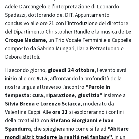
Adele D'Arcangelo e l’interpretazione di Leonardo
Spadazzi, dottorando del DIT. Appuntamento
conclusivo alle ore 21 con l’introduzione del direttore
del Dipartimento Christopher Rundle e la musica de
Le
Croque Madame
, un Trio Vocale Femminile a Cappella
composto da Sabrina Mungari, Ilaria Petrantuono e
Debora Bettoli.
Il secondo giorno,
giovedì 24 ottobre
, l'evento avrà
inizio alle ore
9.15
, affrontando la profondità della
nostra lingua attraverso l'incontro
"Parole in
tempesta: cura, riparazione, giustizia"
insieme a
Silvia Brena e Lorenzo Sciacca
, moderato da
Valentina Cappi. Alle
ore 11
si esploreranno i confini
della creatività con
Stefano Giorgianni e Ivan
Sgandurra
, che spiegheranno come si fa ad
"Abitare
mondi altri: tradurre la realtà nel fantasy",
in un