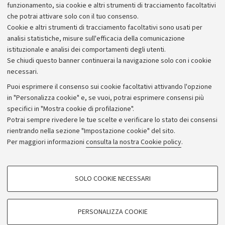
funzionamento, sia cookie e altri strumenti di tracciamento facoltativi
che potrai attivare solo con il tuo consenso.
Cookie e altri strumenti di tracciamento facoltativi sono usati per
analisi statistiche, misure sull'efficacia della comunicazione
istituzionale e analisi dei comportamenti degli utenti.
Se chiudi questo banner continuerai la navigazione solo con i cookie
necessari.
Archivio
Puoi esprimere il consenso sui cookie facoltativi attivando l'opzione
in "Personalizza cookie" e, se vuoi, potrai esprimere consensi più
Comunicati stampa
specifici in "Mostra cookie di profilazione".
Redazione
Potrai sempre rivedere le tue scelte e verificare lo stato dei consensi
rientrando nella sezione "Impostazione cookie" del sito.
Rassegna stampa
Per maggiori informazioni
consulta la nostra Cookie policy
.
Seguici su:
COOKIE DI PROFILAZIONE - FACOLTATIVI
SOLO COOKIE NECESSARI
Si tratta di cookie utilizzati per analizzare le caratteristiche della navigazione
degli utenti, creare profili in base al loro comportamento sul sito, per analisi
di marketing.
PERSONALIZZA COOKIE
© Copyright 2026 - ALMA MATER STUDIORUM - Università di
Mostra cookie di profilazione