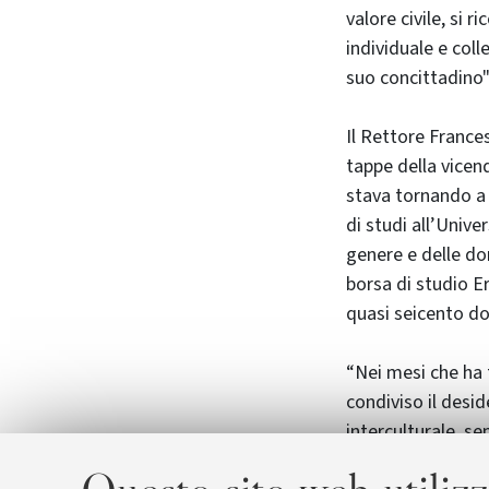
valore civile, si r
individuale e coll
suo concittadino"
Il Rettore Frances
tappe della vicend
stava tornando a 
di studi all’Univ
genere e delle do
borsa di studio 
quasi seicento do
“Nei mesi che ha 
condiviso il desi
interculturale, se
delle diversità co