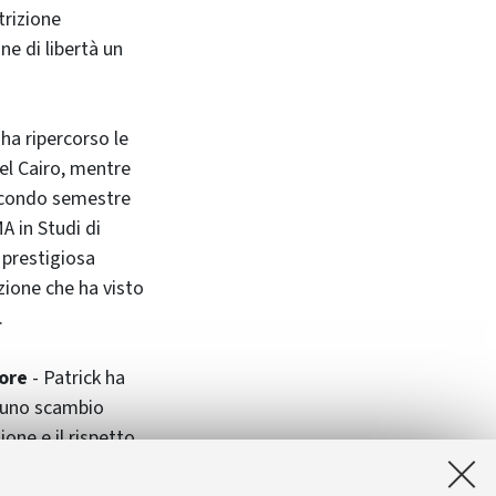
strizione
ne di libertà un
 ha ripercorso le
del Cairo, mentre
secondo semestre
A in Studi di
 prestigiosa
ione che ha visto
.
tore
- Patrick ha
i uno scambio
ione e il rispetto
studenti, come