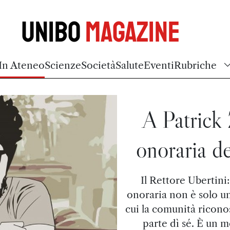
Unibo
Magazine
In Ateneo
Scienze
Società
Salute
Eventi
Rubriche
A Patrick 
onoraria d
Il Rettore Ubertini
onoraria non è solo un
cui la comunità riconos
parte dì sé. È un 