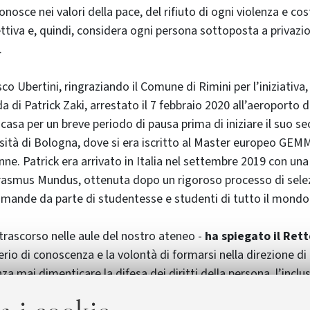
iconosce nei valori della pace, del rifiuto di ogni violenza e co
ettiva e, quindi, considera ogni persona sottoposta a privazio
.
co Ubertini, ringraziando il Comune di Rimini per l’iniziativa,
a di Patrick Zaki, arrestato il 7 febbraio 2020 all’aeroporto 
casa per un breve periodo di pausa prima di iniziare il suo 
ersità di Bologna, dove si era iscritto al Master europeo GEMM
nne. Patrick era arrivato in Italia nel settembre 2019 con una
Erasmus Mundus, ottenuta dopo un rigoroso processo di selez
mande da parte di studentesse e studenti di tutto il mondo
trascorso nelle aule del nostro ateneo -
ha spiegato il Ret
derio di conoscenza e la volontà di formarsi nella direzione d
nza mai dimenticare la difesa dei diritti della persona, l’inclus
me fonte di ricchezza umana, sociale e culturale". on lui gli 