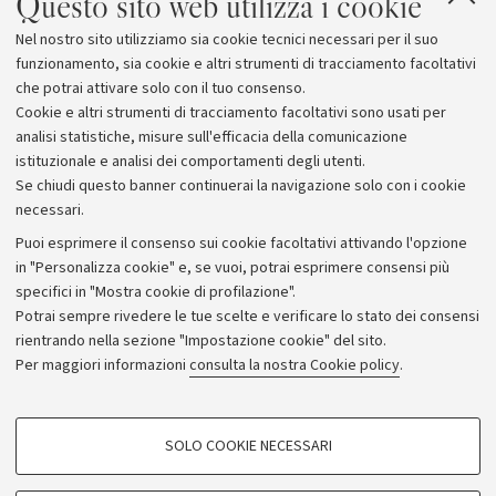
Questo sito web utilizza i cookie
Nel nostro sito utilizziamo sia cookie tecnici necessari per il suo
funzionamento, sia cookie e altri strumenti di tracciamento facoltativi
che potrai attivare solo con il tuo consenso.
Cookie e altri strumenti di tracciamento facoltativi sono usati per
analisi statistiche, misure sull'efficacia della comunicazione
istituzionale e analisi dei comportamenti degli utenti.
Se chiudi questo banner continuerai la navigazione solo con i cookie
necessari.
Archivio
Puoi esprimere il consenso sui cookie facoltativi attivando l'opzione
in "Personalizza cookie" e, se vuoi, potrai esprimere consensi più
Comunicati stampa
specifici in "Mostra cookie di profilazione".
Redazione
Potrai sempre rivedere le tue scelte e verificare lo stato dei consensi
rientrando nella sezione "Impostazione cookie" del sito.
Rassegna stampa
Per maggiori informazioni
consulta la nostra Cookie policy
.
Seguici su:
COOKIE DI PROFILAZIONE - FACOLTATIVI
SOLO COOKIE NECESSARI
Si tratta di cookie utilizzati per analizzare le caratteristiche della navigazione
degli utenti, creare profili in base al loro comportamento sul sito, per analisi