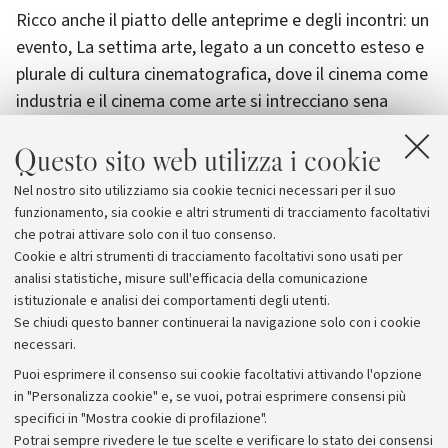
Ricco anche il piatto delle anteprime e degli incontri: un
evento, La settima arte, legato a un concetto esteso e
plurale di cultura cinematografica, dove il cinema come
industria e il cinema come arte si intrecciano sena
soluzione di continuità andando in cerca dei frequenti
Questo sito web utilizza i cookie
rapporti con le altre aree creative del presente e del
passato.
Nel nostro sito utilizziamo sia cookie tecnici necessari per il suo
funzionamento, sia cookie e altri strumenti di tracciamento facoltativi
Maggiori informazioni e programma
che potrai attivare solo con il tuo consenso.
Cookie e altri strumenti di tracciamento facoltativi sono usati per
analisi statistiche, misure sull'efficacia della comunicazione
istituzionale e analisi dei comportamenti degli utenti.
Se chiudi questo banner continuerai la navigazione solo con i cookie
necessari.
Archivio
Puoi esprimere il consenso sui cookie facoltativi attivando l'opzione
in "Personalizza cookie" e, se vuoi, potrai esprimere consensi più
Comunicati stampa
specifici in "Mostra cookie di profilazione".
Redazione
Potrai sempre rivedere le tue scelte e verificare lo stato dei consensi