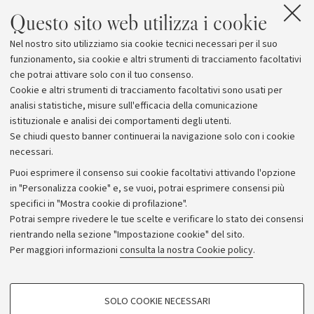
Chapter è stata creata un’opportunità in più per chi ha
Questo sito web utilizza i cookie
frequentato l’Alma Mater e vive, studia o lavora a San
Francisco.
Nel nostro sito utilizziamo sia cookie tecnici necessari per il suo
funzionamento, sia cookie e altri strumenti di tracciamento facoltativi
Maggiori informazioni
che potrai attivare solo con il tuo consenso.
Cookie e altri strumenti di tracciamento facoltativi sono usati per
analisi statistiche, misure sull'efficacia della comunicazione
istituzionale e analisi dei comportamenti degli utenti.
Se chiudi questo banner continuerai la navigazione solo con i cookie
necessari.
Archivio
Puoi esprimere il consenso sui cookie facoltativi attivando l'opzione
in "Personalizza cookie" e, se vuoi, potrai esprimere consensi più
Comunicati stampa
specifici in "Mostra cookie di profilazione".
Redazione
Potrai sempre rivedere le tue scelte e verificare lo stato dei consensi
rientrando nella sezione "Impostazione cookie" del sito.
Rassegna stampa
Per maggiori informazioni
consulta la nostra Cookie policy
.
Seguici su:
COOKIE DI PROFILAZIONE - FACOLTATIVI
SOLO COOKIE NECESSARI
Si tratta di cookie utilizzati per analizzare le caratteristiche della navigazione