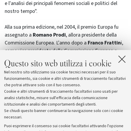
e l'analisi dei principali fenomeni sociali e politici del
nostro tempo".
Alla sua prima edizione, nel 2004, il premio Europa fu
assegnato a
Romano Prodi
, allora presidente della
Commissione Europea. L'anno dopo a
Franco Frattin
i,
come vice presidente della Commissione Europea e
Responsabile della giustizia, libertà e sicurezza.
Piero
Questo sito web utilizza i cookie
Badaloni
, giornalista che daanni corrisponde da
Nel nostro sito utilizziamo sia cookie tecnici necessari per il suo
Bruxelles per la Rai, ha ricevuto il premio nel
funzionamento, sia cookie e altri strumenti di tracciamento facoltativi
2006,mentre nel 2007 il Premio è stato conferito a
che potrai attivare solo con il tuo consenso.
Giampiero Gramaglia
, direttore dell'ANSA.
Cookie e altri strumenti di tracciamento facoltativi sono usati per
analisi statistiche, misure sull'efficacia della comunicazione
istituzionale e analisi dei comportamenti degli utenti.
Se chiudi questo banner continuerai la navigazione solo con i cookie
necessari.
Archivio
Puoi esprimere il consenso sui cookie facoltativi attivando l'opzione