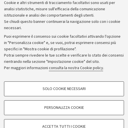
Cookie e altri strumenti di tracciamento facoltativi sono usati per
analisi statistiche, misure sull'efficacia della comunicazione
istituzionale e analisi dei comportamenti degli utenti.
Se chiudi questo banner continuerai la navigazione solo con i cookie
necessari.
Archivio
Puoi esprimere il consenso sui cookie facoltativi attivando l'opzione
in "Personalizza cookie" e, se vuoi, potrai esprimere consensi più
Comunicati stampa
specifici in "Mostra cookie di profilazione".
Redazione
Potrai sempre rivedere le tue scelte e verificare lo stato dei consensi
rientrando nella sezione "Impostazione cookie" del sito.
Rassegna stampa
Per maggiori informazioni
consulta la nostra Cookie policy
.
Seguici su:
COOKIE DI PROFILAZIONE - FACOLTATIVI
SOLO COOKIE NECESSARI
Si tratta di cookie utilizzati per analizzare le caratteristiche della navigazione
degli utenti, creare profili in base al loro comportamento sul sito, per analisi
di marketing.
PERSONALIZZA COOKIE
© Copyright 2026 - ALMA MATER STUDIORUM - Università di
Mostra cookie di profilazione
Bologna - Via Zamboni, 33 - 40126 Bologna - PI: 01131710376 -
Google/Youtube Video
CF: 80007010376
COOKIE TECNICI - NECESSARI
ACCETTA TUTTI I COOKIE