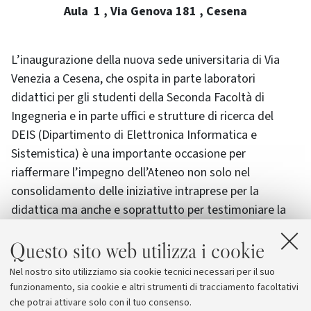
Aula 1 , Via Genova 181 , Cesena
L’inaugurazione della nuova sede universitaria di Via
Venezia a Cesena, che ospita in parte laboratori
didattici per gli studenti della Seconda Facoltà di
Ingegneria e in parte uffici e strutture di ricerca del
DEIS (Dipartimento di Elettronica Informatica e
Sistemistica) è una importante occasione per
riaffermare l’impegno dell’Ateneo non solo nel
consolidamento delle iniziative intraprese per la
didattica ma anche e soprattutto per testimoniare la
determinazione dell’Alma Mater in un continuo
Questo sito web utilizza i cookie
investimento di alto profilo e di ampia prospettiva in
aree di ricerca sensibili quali la bioingegneria, le
Nel nostro sito utilizziamo sia cookie tecnici necessari per il suo
telecomunicazioni, i sistemi e i servizi informatici,
funzionamento, sia cookie e altri strumenti di tracciamento facoltativi
l’elettronica.
che potrai attivare solo con il tuo consenso.