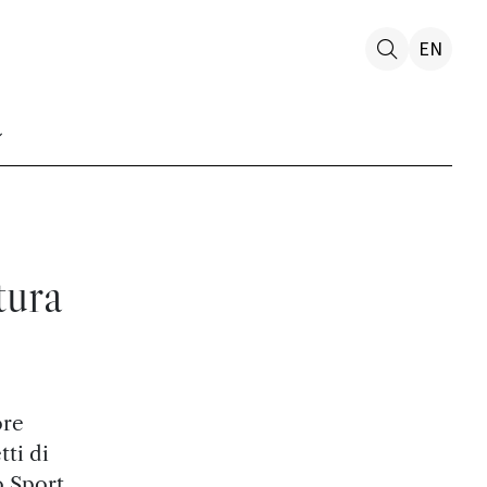
EN
tura
ore
ti di
o Sport