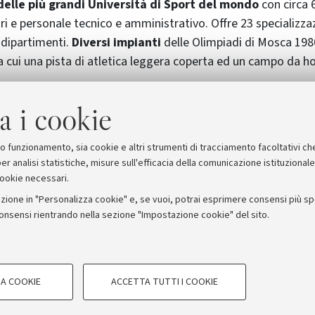
delle più grandi Università di Sport del mondo
con circa 
ri e personale tecnico e amministrativo. Offre 23 specializza
 dipartimenti.
Diversi impianti
delle Olimpiadi di Mosca 1980
a cui una pista di atletica leggera coperta ed un campo da ho
elle Nazionali Russe di vari sport figurano
tra i suoi docenti
a i cookie
he di vari sport
. La RUSPE rivestirà un ruolo di primo pian
hi del 2014
.
suo funzionamento, sia cookie e altri strumenti di tracciamento facoltativi ch
er analisi statistiche, misure sull'efficacia della comunicazione istituzional
cookie necessari.
zione in "Personalizza cookie" e, se vuoi, potrai esprimere consensi più spec
consensi rientrando nella sezione "Impostazione cookie" del sito.
stampa
COOKIE TECNICI - NECESSAR
ORUM - Università di Bologna - Via Zamboni, 33 - 40126 Bologna
A COOKIE
ACCETTA TUTTI I COOKIE
gazione degli utenti, creare profili in
Si tratta di cookie tecnici utilizzati, a
Privacy
Note legali
Impostazioni Cookie
le preferenze di navigazione, per il bi