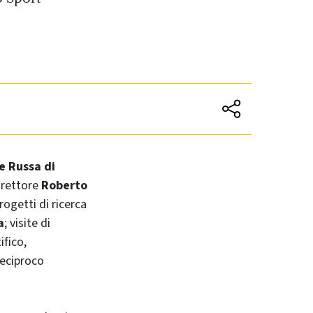
e Russa di
orettore
Roberto
rogetti di ricerca
a
; visite di
ifico,
reciproco