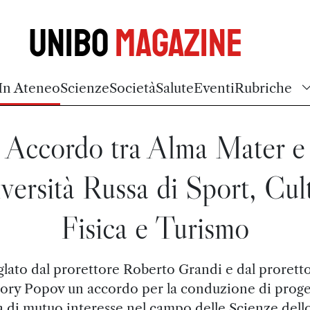
Unibo
Magazine
In Ateneo
Scienze
Società
Salute
Eventi
Rubriche
Accordo tra Alma Mater e
versità Russa di Sport, Cul
Fisica e Turismo
glato dal prorettore Roberto Grandi e dal prorett
ory Popov un accordo per la conduzione di proget
a di mutuo interesse nel campo delle Scienze dell