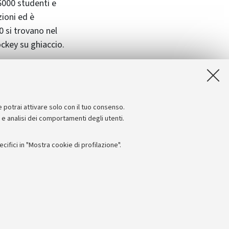
6000 studenti e
zioni ed è
 si trovano nel
ckey su ghiaccio.
, così come
43
o nelle
Olimpiadi
e potrai attivare solo con il tuo consenso.
e e analisi dei comportamenti degli utenti.
ifici in "Mostra cookie di profilazione".
Seguici su:
I
 - PI: 01131710376 - CF: 80007010376
 titolo esemplificativo, per il corretto funzionamento del sito, salvare
lanciamento del carico, ottimizzare le prestazioni del sito riducendo