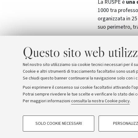
La RUSPE è
una 
1000 tra professo
organizzata in 25
suo perimetro, tr
Molti allenatori d
Questo sito web utilizz
Medaglie Olimpic
Invernali di Soc
Nel nostro sito utilizziamo sia cookie tecnici necessari per il 
Cookie e altri strumenti di tracciamento facoltativi sono usati p
Se chiudi questo banner continuerai la navigazione solo con i 
Puoi esprimere il consenso sui cookie facoltativi attivando l'op
Potrai sempre rivedere le tue scelte e verificare lo stato dei 
Archivio
Comunicati stampa
Redazione
Rassegna 
Per maggiori informazioni
consulta la nostra Cookie policy
.
COOKIE DI PROFILAZIONE - FACOLTATIVI
© Copyright 2026 - ALMA MATER STUDI
SOLO COOKIE NECESSARI
PERSONALIZZ
Si tratta di cookie utilizzati per analizzare le caratteristiche della navi
base al loro comportamento sul sito, per analisi di marketing.