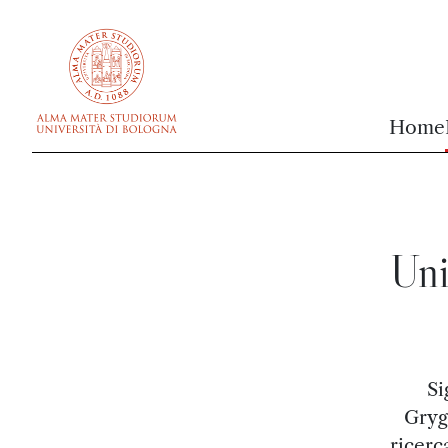
vai al contenuto della pagina
vai al menu di navigazione
Home
Uni
Si
Gryg
ricerc