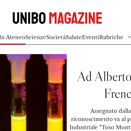
Unibo
Magazine
In Ateneo
Scienze
Società
Salute
Eventi
Rubriche
Ad Alberto
Frenc
Assegnato dalla
riconoscimento va al 
Industriale "Toso Monta