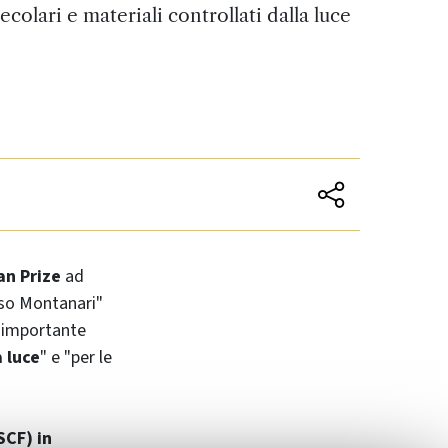
colari e materiali controllati dalla luce
an Prize
ad
oso Montanari"
l'importante
a luce
" e "per le
SCF) in