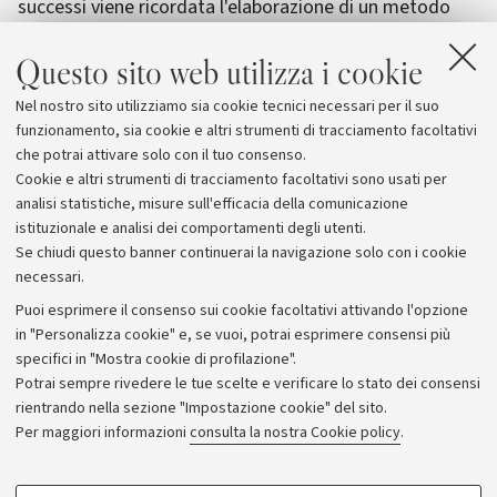
successi viene ricordata l'elaborazione di un metodo
per predire il contatto tra proteina e proteina (EPPIC)
Questo sito web utilizza i cookie
per il quale ricevette, nel contesto del programma "Big
Data" del fondo nazionale, un incentivo sostanzioso per
Nel nostro sito utilizziamo sia cookie tecnici necessari per il suo
il progetto "A Big Data approach to discovery in
funzionamento, sia cookie e altri strumenti di tracciamento facoltativi
structural biology".
che potrai attivare solo con il tuo consenso.
Cookie e altri strumenti di tracciamento facoltativi sono usati per
analisi statistiche, misure sull'efficacia della comunicazione
istituzionale e analisi dei comportamenti degli utenti.
Se chiudi questo banner continuerai la navigazione solo con i cookie
necessari.
Archivio
Puoi esprimere il consenso sui cookie facoltativi attivando l'opzione
in "Personalizza cookie" e, se vuoi, potrai esprimere consensi più
Comunicati stampa
specifici in "Mostra cookie di profilazione".
Redazione
Potrai sempre rivedere le tue scelte e verificare lo stato dei consensi
rientrando nella sezione "Impostazione cookie" del sito.
Rassegna stampa
Per maggiori informazioni
consulta la nostra Cookie policy
.
Seguici su:
COOKIE DI PROFILAZIONE - FACOLTATIVI