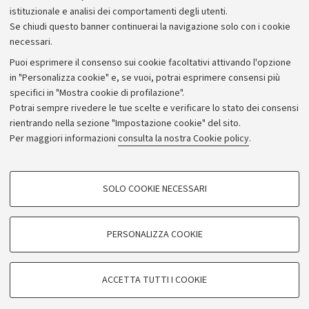
istituzionale e analisi dei comportamenti degli utenti.
Se chiudi questo banner continuerai la navigazione solo con i cookie
necessari.
Archivio
Puoi esprimere il consenso sui cookie facoltativi attivando l'opzione
in "Personalizza cookie" e, se vuoi, potrai esprimere consensi più
Comunicati stampa
specifici in "Mostra cookie di profilazione".
Redazione
Potrai sempre rivedere le tue scelte e verificare lo stato dei consensi
rientrando nella sezione "Impostazione cookie" del sito.
Rassegna stampa
Per maggiori informazioni
consulta la nostra Cookie policy
.
Seguici su:
COOKIE DI PROFILAZIONE - FACOLTATIVI
SOLO COOKIE NECESSARI
Si tratta di cookie utilizzati per analizzare le caratteristiche della navigazione
degli utenti, creare profili in base al loro comportamento sul sito, per analisi
di marketing.
PERSONALIZZA COOKIE
© Copyright 2026 - ALMA MATER STUDIORUM - Università di
Mostra cookie di profilazione
Bologna - Via Zamboni, 33 - 40126 Bologna - PI: 01131710376 -
Google/Youtube Video
CF: 80007010376
COOKIE TECNICI - NECESSARI
ACCETTA TUTTI I COOKIE
Facebook
Privacy
Note legali
Impostazioni Cookie
Si tratta di cookie tecnici utilizzati, a titolo esemplificativo, per il corretto