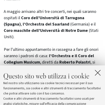
A maggio arrivano altri tre concerti, nei quali saranno
ospitati il
Coro dell’Università di Tarragona
(Spagna)
,
l’Orchestra del Saarland
(Germania) e il
Coro maschile dell’Università di Notre Dame
(Stati
Uniti).
Per l’ultimo appuntamento in rassegna a fare gli onori
saranno i padroni di casa:
l’Orchestra e il Coro del
Collegium Musicum
, diretti da
Roberto Polastri
, si
cimentano in un concerto interamente dedicato alle
Questo sito web utilizza i cookie
musiche del compositore francese Francis Poulenc.
Nel nostro sito utilizziamo sia cookie tecnici necessari per il suo
L’ingresso ai concerti è libero fino a esaurimento dei
funzionamento, sia cookie e altri strumenti di tracciamento facoltativi
posti disponibili.
che potrai attivare solo con il tuo consenso.
Cookie e altri strumenti di tracciamento facoltativi sono usati per
analisi statistiche, misure sull'efficacia della comunicazione