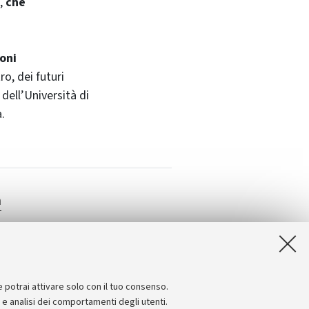
a,
che
ioni
ro, dei futuri
dell’Università di
.
a
e potrai attivare solo con il tuo consenso.
e e analisi dei comportamenti degli utenti.