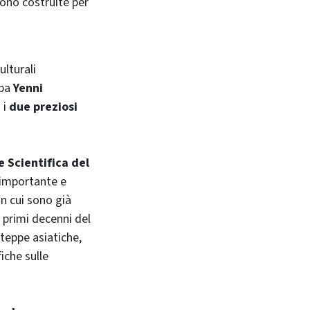
gono costruite per
ulturali
mpa
Yenni
 i
due preziosi
e Scientifica del
 importante e
in cui sono già
ei primi decenni del
steppe asiatiche,
iche sulle