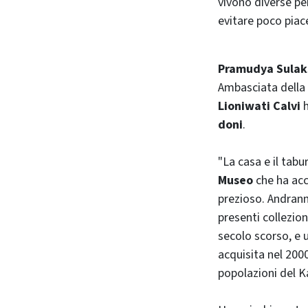
vivono diverse pe
evitare poco piace
Pramudya Sulak
Ambasciata della
Lioniwati Calvi
h
doni
.
"La casa e il tabu
Museo
che ha acc
prezioso. Andrann
presenti collezioni
secolo scorso, e
acquisita nel 2000
popolazioni del K