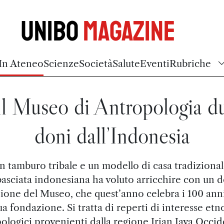
Unibo
Magazine
In Ateneo
Scienze
Società
Salute
Eventi
Rubriche
l Museo di Antropologia d
doni dall’Indonesia
n tamburo tribale e un modello di casa tradizional
asciata indonesiana ha voluto arricchire con un d
zione del Museo, che quest’anno celebra i 100 anni
ua fondazione. Si tratta di reperti di interesse etn
ologici provenienti dalla regione Irian Jaya Occid