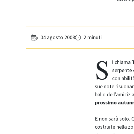
04 agosto 2008
2 minuti
S
i chiama
serpente e
con abilit
sue note risuonan
ballo dell'amicizi
prossimo autunn
E non sarà solo. 
costruite nella zo