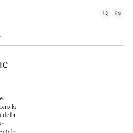
EN
ue
e.
ono la
 della
o-
entale.