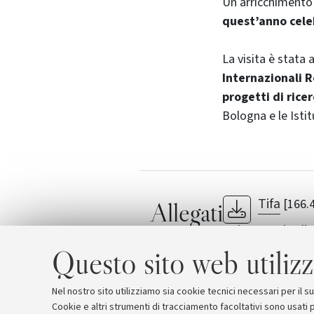
Un arricchimento
quest’anno celeb
La visita è stata 
Internazionali 
progetti di rice
Bologna e le Istit
Tifa
[166.
Allegati
Laboratorio di 
forense
Questo sito web utilizz
Nel nostro sito utilizziamo sia cookie tecnici necessari per il 
Cookie e altri strumenti di tracciamento facoltativi sono usati p