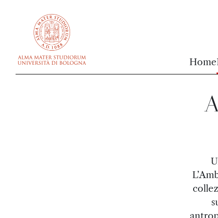
vai al contenuto della pagina
vai al menu di navigazione
Home
A
U
L’Amb
colle
s
antrop