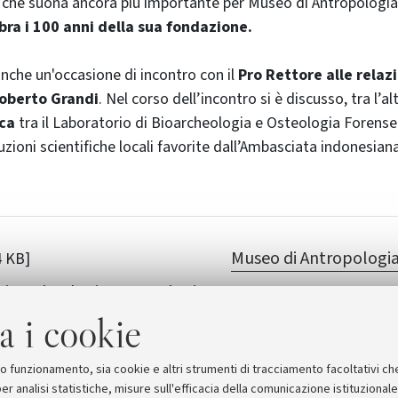
 che suona ancora più importante per Museo di Antropologi
ra i 100 anni della sua fondazione.
anche un'occasione di incontro con il
Pro Rettore alle relaz
Roberto Grandi
. Nel corso dell’incontro si è discusso, tra l’alt
rca
tra il Laboratorio di Bioarcheologia e Osteologia Forense 
uzioni scientifiche locali favorite dall’Ambasciata indonesiana
Museo di Antropologi
4 KB]
Bioarcheologia e Osteologia
a i cookie
suo funzionamento, sia cookie e altri strumenti di tracciamento facoltativi ch
er analisi statistiche, misure sull'efficacia della comunicazione istituzional