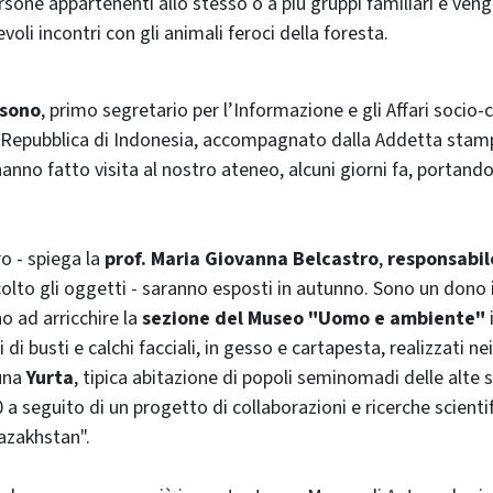
rsone appartenenti allo stesso o a più gruppi familiari e ven
voli incontri con gli animali feroci della foresta.
sono
, primo segretario per l’Informazione e gli Affari socio-c
 Repubblica di Indonesia, accompagnato dalla Addetta sta
anno fatto visita al nostro ateneo, alcuni giorni fa, portando
ro - spiega la
prof. Maria Giovanna Belcastro
,
responsabil
olto gli oggetti - saranno esposti in autunno. Sono un dono
o ad arricchire la
sezione del Museo "Uomo e ambiente"
 di busti e calchi facciali, in gesso e cartapesta, realizzati n
 una
Yurta
, tipica abitazione di popoli seminomadi delle alte 
 a seguito di un progetto di collaborazioni e ricerche scientif
azakhstan".