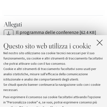
Allegati
Il programma delle conferenze
[62.4 KB]
Lo sport alle Giornate dell'Orientamento
Questo sito web utilizza i cookie
Il Servizio Orientamento dell'Università di
Nel nostro sito utilizziamo sia cookie tecnici necessari per il suo
Bologna
funzionamento, sia cookie e altri strumenti di tracciamento facoltativi
che potrai attivare solo con il tuo consenso.
Cookie e altri strumenti di tracciamento facoltativi sono usati per
analisi statistiche, misure sull'efficacia della comunicazione
istituzionale e analisi dei comportamenti degli utenti.
Se chiudi questo banner continuerai la navigazione solo con i cookie
necessari.
Archivio
Puoi esprimere il consenso sui cookie facoltativi attivando l'opzione
in "Personalizza cookie" e, se vuoi, potrai esprimere consensi più
Comunicati stampa