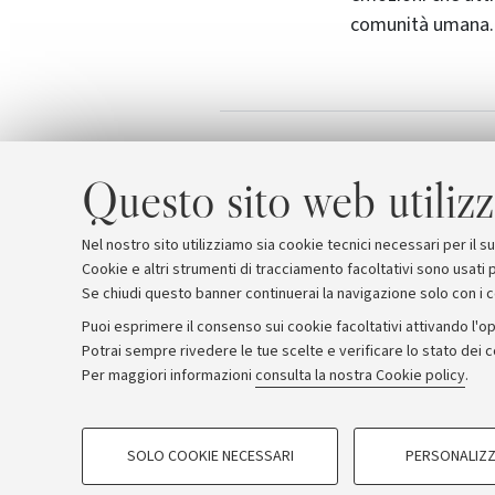
comunità umana.
Locandin
Allegati
Questo sito web utilizz
Nel nostro sito utilizziamo sia cookie tecnici necessari per il 
Cookie e altri strumenti di tracciamento facoltativi sono usati p
Se chiudi questo banner continuerai la navigazione solo con i 
Puoi esprimere il consenso sui cookie facoltativi attivando l'op
Potrai sempre rivedere le tue scelte e verificare lo stato dei 
Archivio
Comunicati stampa
Redazione
Rassegna 
Per maggiori informazioni
consulta la nostra Cookie policy
.
COOKIE DI PROFILAZIONE - FACOLTATIVI
© Copyright 2026 - ALMA MATER STUDI
SOLO COOKIE NECESSARI
PERSONALIZZ
Si tratta di cookie utilizzati per analizzare le caratteristiche della navi
base al loro comportamento sul sito, per analisi di marketing.