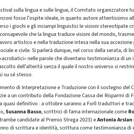
stival sulla lingua e sulle lingue, il Comitato organizzatore h
zoni fosse l’ospite ideale, in quanto autore attentissimo all
so i giochi e gli inciampi linguistici le visioni stereotipate cr
consapevole che la lingua traduce visioni del mondo, trasme
 lavoro artistico e nella traduzione intesa nella sua accezione
iale e civile. Si parlerà dunque, nel corso della serata, di li
«acrobatici» nelle parole che diventano testimonianza di u
scolto dell’alterità senza il quale il nostro universo si restrin
si su sé stesso.
imento di Interpretazione e Traduzione con il sostegno del C
zie a un contributo della Fondazione Cassa dei Risparmi di For
quasi definitivo : a ottobre saranno a Forlì traduttori e trad
io,
Susanna Basso
, scrittrici di fama internazionale come
Ro
trambe candidate al Premio Strega 2023)
e
Antonia Arslan
anno di scrittura e identità, scrittura come testimonianza di