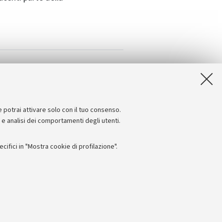
e potrai attivare solo con il tuo consenso.
e e analisi dei comportamenti degli utenti.
ifici in "Mostra cookie di profilazione".
Seguici su:
I
 - PI: 01131710376 - CF: 80007010376
 titolo esemplificativo, per il corretto funzionamento del sito, salvare
lanciamento del carico, ottimizzare le prestazioni del sito riducendo