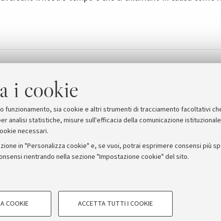
a
[1.2 MB]
a i cookie
suo funzionamento, sia cookie e altri strumenti di tracciamento facoltativi ch
er analisi statistiche, misure sull'efficacia della comunicazione istituzional
cookie necessari.
zione in "Personalizza cookie" e, se vuoi, potrai esprimere consensi più spec
consensi rientrando nella sezione "Impostazione cookie" del sito.
stampa
COOKIE TECNICI - NECESSAR
ORUM - Università di Bologna - Via Zamboni, 33 - 40126 Bologna
A COOKIE
ACCETTA TUTTI I COOKIE
gazione degli utenti, creare profili in
Si tratta di cookie tecnici utilizzati, a
Privacy
Note legali
Impostazioni Cookie
le preferenze di navigazione, per il bi