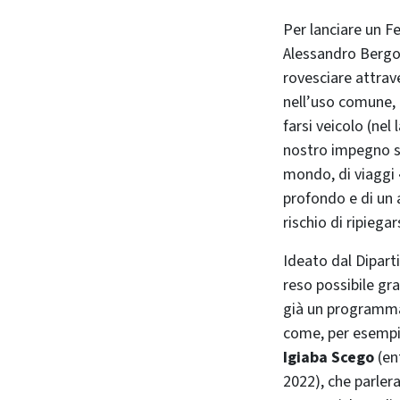
Per lanciare un Fe
Alessandro Bergon
rovesciare attraver
nell’uso comune, 
farsi veicolo (nel
nostro impegno soc
mondo, di viaggi 
profondo e di un a
rischio di ripiegar
Ideato dal Dipart
reso possibile gra
già un programma 
come, per esemp
Igiaba Scego
(en
2022), che parler