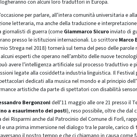
logheranno con alcuni loro traduttori in Europa.
n’occasione per parlare, all’intera comunità universitaria e all
zione letteraria, ma anche della traduzione e interpretazio
a giornalisti di guerra (come
Giammarco Sicuro
inviato di g
rano presso le istituzioni internazionali. Lo scrittore
Marco 
remio Strega nel 2018) tornerà sul tema del peso delle parole 
alcuni esperti che operano nell’ambito delle nuove tecnolog
uò avere l’intelligenza artificiale sul processo traduttivo e p
essioni legate alla cosiddetta industria linguistica. Il Festival
ttacolari dedicati alla musica nel mondo e al principio dell’i
rmance artistiche da parte di spettatori con disabilità sensori
essandro Bergonzoni
dell’11 maggio alle ore 21 presso il T
fino a esaurimento dei posti
), reso possibile, oltre che dal 
dei Risparmi anche dal Patrocinio del Comune di Forlì, rappr
l e una prima immersione nel dialogo tra le parole, carico di 
aversano il nostro tempo e che ci chiamano in causa come fa