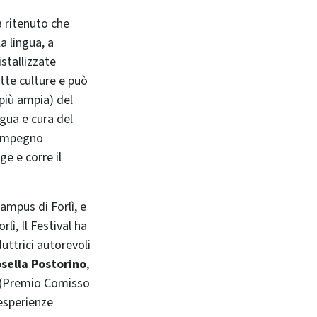
a ritenuto che
a lingua, a
istallizzate
tte culture e può
 più ampia) del
ngua e cura del
n impegno
ge e corre il
ampus di Forlì, e
lì, Il Festival ha
uttrici autorevoli
sella Postorino
,
(Premio Comisso
 esperienze