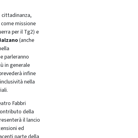
a cittadinanza,
ne come missione
uerra per il Tg2) e
Balzano
(anche
nella
ie parleranno
iù in generale
 prevederà infine
nclusività nella
ali.
eatro Fabbri
contributo della
esenterà il lancio
tensioni ed
centi parte della