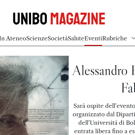
Unibo
Magazine
In Ateneo
Scienze
Società
Salute
Eventi
Rubriche
Alessandro 
Fa
Sarà ospite dell’evento
organizzato dal Dipart
dell’Università di Bo
entrata libera fino a e