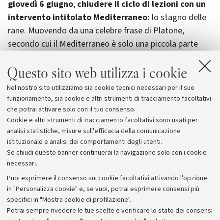
giovedì 6 giugno
,
chiudere il ciclo di lezioni con un
intervento intitolato Mediterraneo:
lo stagno delle
rane. Muovendo da una celebre frase di Platone,
secondo cui il Mediterraneo è solo una piccola parte
della terra in cui «abitiamo come formiche o rane
Questo sito web utilizza i cookie
intorno a uno stagno», Canfora, con un occhio rivolto al
presente, affronterà il tema delle cesure, delle
Nel nostro sito utilizziamo sia cookie tecnici necessari per il suo
lacerazioni e dei contrasti che hanno caratterizzato la
funzionamento, sia cookie e altri strumenti di tracciamento facoltativi
storia del Mediterraneo nel corso dei millenni.
che potrai attivare solo con il tuo consenso.
Cookie e altri strumenti di tracciamento facoltativi sono usati per
analisi statistiche, misure sull'efficacia della comunicazione
istituzionale e analisi dei comportamenti degli utenti.
Se chiudi questo banner continuerai la navigazione solo con i cookie
necessari.
Archivio
Puoi esprimere il consenso sui cookie facoltativi attivando l'opzione
in "Personalizza cookie" e, se vuoi, potrai esprimere consensi più
Comunicati stampa
specifici in "Mostra cookie di profilazione".
Redazione
Potrai sempre rivedere le tue scelte e verificare lo stato dei consensi