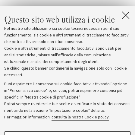
Gaspare Tagliacozzi
fu allievo di
Girolamo Cardano
e
Questo sito web utilizza i cookie
di
Ulisse Aldrovandi
. All'Università di Bologna tenne
lungamente la cattedra di chirurgia e dopo il 1589
Nel nostro sito utilizziamo sia cookie tecnici necessari per il suo
subentrò a
Giulio Cesare Aranzi
nell'insegnamento
funzionamento, sia cookie e altri strumenti di tracciamento facoltativi
dell'anatomia.
che potrai attivare solo con il tuo consenso.
Cookie e altri strumenti di tracciamento facoltativi sono usati per
analisi statistiche, misure sull'efficacia della comunicazione
istituzionale e analisi dei comportamenti degli utenti.
Se chiudi questo banner continuerai la navigazione solo con i cookie
necessari.
Archivio
Puoi esprimere il consenso sui cookie facoltativi attivando l'opzione
in "Personalizza cookie" e, se vuoi, potrai esprimere consensi più
Comunicati stampa
specifici in "Mostra cookie di profilazione".
Redazione
Potrai sempre rivedere le tue scelte e verificare lo stato dei consensi
rientrando nella sezione "Impostazione cookie" del sito.
Rassegna stampa
Per maggiori informazioni
consulta la nostra Cookie policy
.
Seguici su:
COOKIE DI PROFILAZIONE - FACOLTATIVI