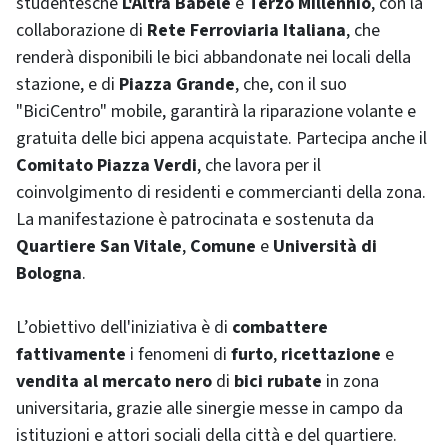
studentesche
L'Altra Babele
e
Terzo Millennio
, con la
collaborazione di
Rete Ferroviaria Italiana
, che
renderà disponibili le bici abbandonate nei locali della
stazione, e di
Piazza Grande
, che, con il suo
"BiciCentro" mobile, garantirà la riparazione volante e
gratuita delle bici appena acquistate. Partecipa anche il
Comitato Piazza Verdi
, che lavora per il
coinvolgimento di residenti e commercianti della zona.
La manifestazione è patrocinata e sostenuta da
Quartiere San Vitale
,
Comune
e
Università di
Bologna
.
L’obiettivo dell'iniziativa è di
combattere
fattivamente
i fenomeni di
furto
,
ricettazione
e
vendita al mercato nero
di
bici rubate
in zona
universitaria, grazie alle sinergie messe in campo da
istituzioni e attori sociali della città e del quartiere.