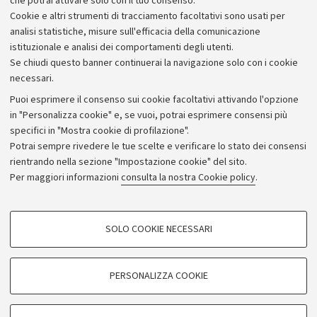
territori delle province di Bologna e di Ravenna.
che potrai attivare solo con il tuo consenso.
Cookie e altri strumenti di tracciamento facoltativi sono usati per
analisi statistiche, misure sull'efficacia della comunicazione
istituzionale e analisi dei comportamenti degli utenti.
Se chiudi questo banner continuerai la navigazione solo con i cookie
necessari.
Archivio
Puoi esprimere il consenso sui cookie facoltativi attivando l'opzione
in "Personalizza cookie" e, se vuoi, potrai esprimere consensi più
Comunicati stampa
specifici in "Mostra cookie di profilazione".
Redazione
Potrai sempre rivedere le tue scelte e verificare lo stato dei consensi
rientrando nella sezione "Impostazione cookie" del sito.
Rassegna stampa
Per maggiori informazioni
consulta la nostra Cookie policy
.
Seguici su:
COOKIE DI PROFILAZIONE - FACOLTATIVI
SOLO COOKIE NECESSARI
Si tratta di cookie utilizzati per analizzare le caratteristiche della navigazione
degli utenti, creare profili in base al loro comportamento sul sito, per analisi
di marketing.
PERSONALIZZA COOKIE
© Copyright 2026 - ALMA MATER STUDIORUM - Università di
Mostra cookie di profilazione
Bologna - Via Zamboni, 33 - 40126 Bologna - PI: 01131710376 -
Google/Youtube Video
CF: 80007010376