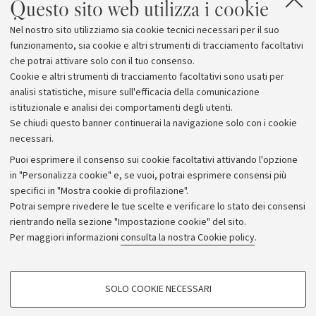
Questo sito web utilizza i cookie
Allegati
Nel nostro sito utilizziamo sia cookie tecnici necessari per il suo
Associazione Italiana Cristallografia
funzionamento, sia cookie e altri strumenti di tracciamento facoltativi
che potrai attivare solo con il tuo consenso.
Cookie e altri strumenti di tracciamento facoltativi sono usati per
analisi statistiche, misure sull'efficacia della comunicazione
istituzionale e analisi dei comportamenti degli utenti.
Se chiudi questo banner continuerai la navigazione solo con i cookie
necessari.
Archivio
Puoi esprimere il consenso sui cookie facoltativi attivando l'opzione
in "Personalizza cookie" e, se vuoi, potrai esprimere consensi più
Comunicati stampa
specifici in "Mostra cookie di profilazione".
Redazione
Potrai sempre rivedere le tue scelte e verificare lo stato dei consensi
rientrando nella sezione "Impostazione cookie" del sito.
Rassegna stampa
Per maggiori informazioni
consulta la nostra Cookie policy
.
Seguici su:
COOKIE DI PROFILAZIONE - FACOLTATIVI
SOLO COOKIE NECESSARI
Si tratta di cookie utilizzati per analizzare le caratteristiche della navigazione
degli utenti, creare profili in base al loro comportamento sul sito, per analisi