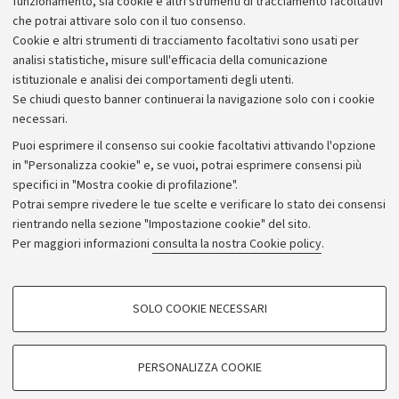
funzionamento, sia cookie e altri strumenti di tracciamento facoltativi
che potrai attivare solo con il tuo consenso.
Cookie e altri strumenti di tracciamento facoltativi sono usati per
analisi statistiche, misure sull'efficacia della comunicazione
istituzionale e analisi dei comportamenti degli utenti.
Se chiudi questo banner continuerai la navigazione solo con i cookie
necessari.
Archivio
Puoi esprimere il consenso sui cookie facoltativi attivando l'opzione
in "Personalizza cookie" e, se vuoi, potrai esprimere consensi più
Comunicati stampa
specifici in "Mostra cookie di profilazione".
Redazione
Potrai sempre rivedere le tue scelte e verificare lo stato dei consensi
rientrando nella sezione "Impostazione cookie" del sito.
Rassegna stampa
Per maggiori informazioni
consulta la nostra Cookie policy
.
Seguici su:
COOKIE DI PROFILAZIONE - FACOLTATIVI
SOLO COOKIE NECESSARI
Si tratta di cookie utilizzati per analizzare le caratteristiche della navigazione
degli utenti, creare profili in base al loro comportamento sul sito, per analisi
di marketing.
PERSONALIZZA COOKIE
© Copyright 2026 - ALMA MATER STUDIORUM - Università di
Mostra cookie di profilazione
Bologna - Via Zamboni, 33 - 40126 Bologna - PI: 01131710376 -