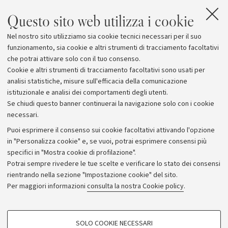
Questo sito web utilizza i cookie
Nel nostro sito utilizziamo sia cookie tecnici necessari per il suo
funzionamento, sia cookie e altri strumenti di tracciamento facoltativi
che potrai attivare solo con il tuo consenso.
Cookie e altri strumenti di tracciamento facoltativi sono usati per
analisi statistiche, misure sull'efficacia della comunicazione
istituzionale e analisi dei comportamenti degli utenti.
Se chiudi questo banner continuerai la navigazione solo con i cookie
necessari.
Archivio
Puoi esprimere il consenso sui cookie facoltativi attivando l'opzione
in "Personalizza cookie" e, se vuoi, potrai esprimere consensi più
Comunicati stampa
specifici in "Mostra cookie di profilazione".
Redazione
Potrai sempre rivedere le tue scelte e verificare lo stato dei consensi
rientrando nella sezione "Impostazione cookie" del sito.
Rassegna stampa
Per maggiori informazioni
consulta la nostra Cookie policy
.
Seguici su:
COOKIE DI PROFILAZIONE - FACOLTATIVI
SOLO COOKIE NECESSARI