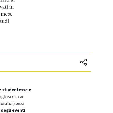
vati in
l mese
tudi
e studentesse e
gli iscritti ai
ttorato (senza
a degli eventi