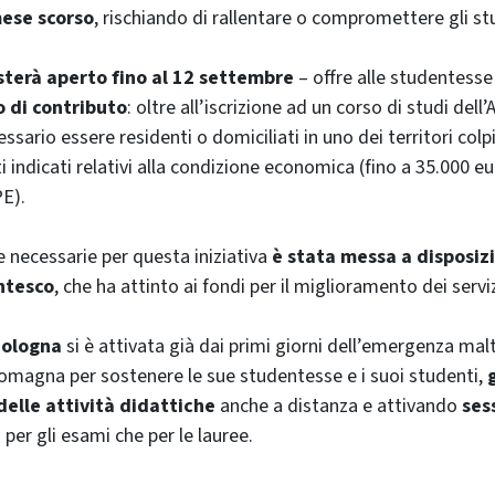
mese scorso
, rischiando di rallentare o compromettere gli st
sterà aperto fino al 12 settembre
– offre alle studentesse 
o di contributo
: oltre all’iscrizione ad un corso di studi dell
ssario essere residenti o domiciliati in uno dei territori colpi
ti indicati relativi alla condizione economica (fino a 35.000 eu
PE).
e necessarie per questa iniziativa
è stata messa a disposiz
ntesco
, che ha attinto ai fondi per il miglioramento dei servi
Bologna
si è attivata già dai primi giorni dell’emergenza ma
Romagna per sostenere le sue studentesse e i suoi studenti,
elle attività didattiche
anche a distanza e attivando
ses
a per gli esami che per le lauree.