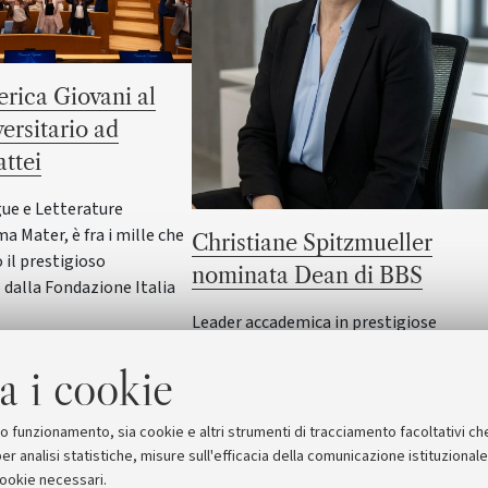
rica Giovani al
versitario ad
ttei
gue e Letterature
ma Mater, è fra i mille che
Christiane Spitzmueller
il prestigioso
nominata Dean di BBS
dalla Fondazione Italia
Leader accademica in prestigiose
università internazionali e ricercatrice d
a i cookie
alto profilo, assumerà il ruolo di Dean di
Bologna Business School dell'Alma Mat
dal 15 settembre
suo funzionamento, sia cookie e altri strumenti di tracciamento facoltativi ch
er analisi statistiche, misure sull'efficacia della comunicazione istituzional
cookie necessari.