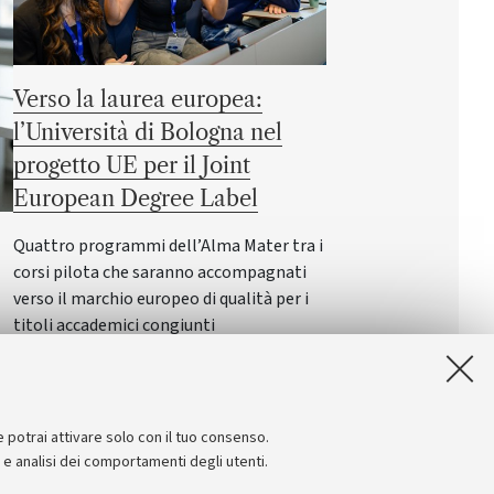
Verso la laurea europea:
l’Università di Bologna nel
progetto UE per il Joint
European Degree Label
Quattro programmi dell’Alma Mater tra i
corsi pilota che saranno accompagnati
verso il marchio europeo di qualità per i
titoli accademici congiunti
i
er
e potrai attivare solo con il tuo consenso.
e e analisi dei comportamenti degli utenti.