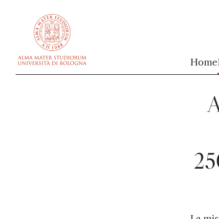
vai al contenuto della pagina
vai al menu di navigazione
Home
A
25
La mis