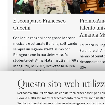
È scomparso Francesco
Premio Ame
Guccini
talento uni
Amanda Ma
Con le sue canzoni ha segnato la storia
musicale e culturale italiana, coltivando
Laureata in Lin
sempre un legame strettissimo con
Straniere all'Al
Bologna e con la sua Università. Fu
hanno ottenuto 
studente dell'Alma Mater negli anni '60 e
riconoscimento 
in seguito, nel 2002, ricevette la laurea
USA
honoris causa in Scienze della
formazione primaria
Questo sito web utilizz
Nel nostro sito utilizziamo sia cookie tecnici necessari per il 
Cookie e altri strumenti di tracciamento facoltativi sono usati p
Se chiudi questo banner continuerai la navigazione solo con i 