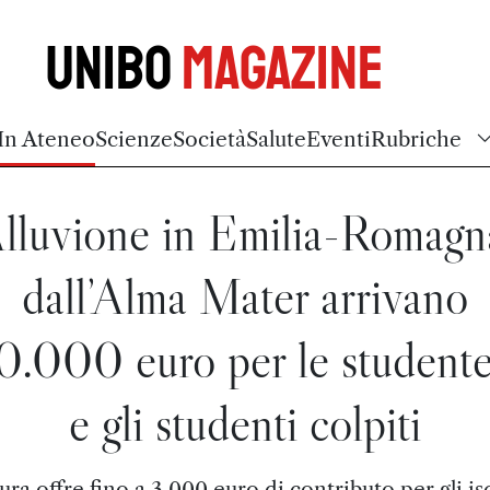
Unibo
Magazine
In Ateneo
Scienze
Società
Salute
Eventi
Rubriche
lluvione in Emilia-Romagn
dall’Alma Mater arrivano
0.000 euro per le studente
e gli studenti colpiti
ura offre fino a 3.000 euro di contributo per gli iscr