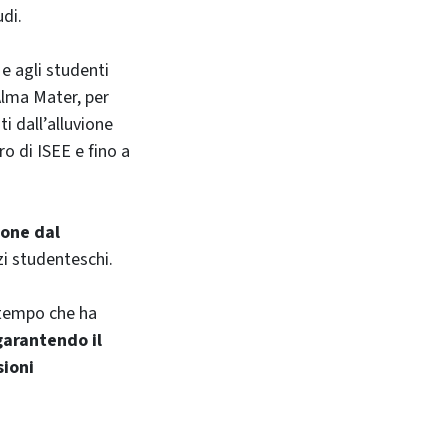
udi.
e agli studenti
’Alma Mater, per
ti dall’alluvione
ro di ISEE e fino a
ione dal
zi studenteschi.
ltempo che ha
garantendo il
sioni