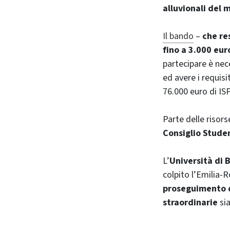
alluvionali del 
Il bando
–
che re
fino a 3.000 eur
partecipare è nece
ed avere i requisi
76.000 euro di IS
Parte delle risors
Consiglio Stude
L’
Università di 
colpito l’Emilia-
proseguimento d
straordinarie
si