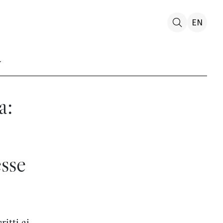
EN
a:
sse
itti ai