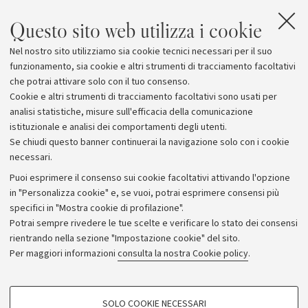
seguire la
diretta streaming degli eventi.
Questo sito web utilizza i cookie
L'evento è organizzato
in collaborazione con diversi
Nel nostro sito utilizziamo sia cookie tecnici necessari per il suo
enti, fondazioni e aziende del territorio emiliano-
funzionamento, sia cookie e altri strumenti di tracciamento facoltativi
romagnolo
.
che potrai attivare solo con il tuo consenso.
Cookie e altri strumenti di tracciamento facoltativi sono usati per
analisi statistiche, misure sull'efficacia della comunicazione
istituzionale e analisi dei comportamenti degli utenti.
Se chiudi questo banner continuerai la navigazione solo con i cookie
necessari.
Archivio
Puoi esprimere il consenso sui cookie facoltativi attivando l'opzione
in "Personalizza cookie" e, se vuoi, potrai esprimere consensi più
Comunicati stampa
specifici in "Mostra cookie di profilazione".
Redazione
Potrai sempre rivedere le tue scelte e verificare lo stato dei consensi
rientrando nella sezione "Impostazione cookie" del sito.
Rassegna stampa
Per maggiori informazioni
consulta la nostra Cookie policy
.
Seguici su:
COOKIE DI PROFILAZIONE - FACOLTATIVI
SOLO COOKIE NECESSARI