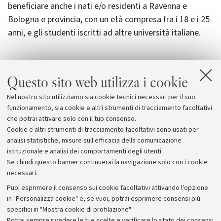
beneficiare anche i nati e/o residenti a Ravenna e
Bologna e provincia, con un età compresa fra i 18 e i 25
anni, e gli studenti iscritti ad altre università italiane.
Questo sito web utilizza i cookie
Allegati
Nel nostro sito utilizziamo sia cookie tecnici necessari per il suo
Biografilm Festival
funzionamento, sia cookie e altri strumenti di tracciamento facoltativi
che potrai attivare solo con il tuo consenso.
Cookie e altri strumenti di tracciamento facoltativi sono usati per
analisi statistiche, misure sull'efficacia della comunicazione
istituzionale e analisi dei comportamenti degli utenti.
Se chiudi questo banner continuerai la navigazione solo con i cookie
necessari.
Archivio
Puoi esprimere il consenso sui cookie facoltativi attivando l'opzione
in "Personalizza cookie" e, se vuoi, potrai esprimere consensi più
Comunicati stampa
specifici in "Mostra cookie di profilazione".
Redazione
Potrai sempre rivedere le tue scelte e verificare lo stato dei consensi