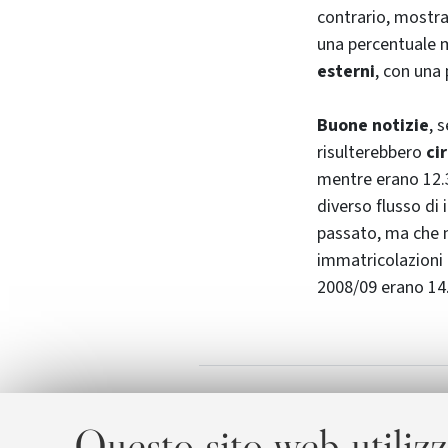
contrario, mostra
una percentuale me
esterni
, con una 
Buone notizie
, 
risulterebbero
ci
mentre erano 12.
diverso flusso di
passato, ma che
immatricolazioni c
2008/09 erano 14
Top Universitie
Allegati
Questo sito web utilizz