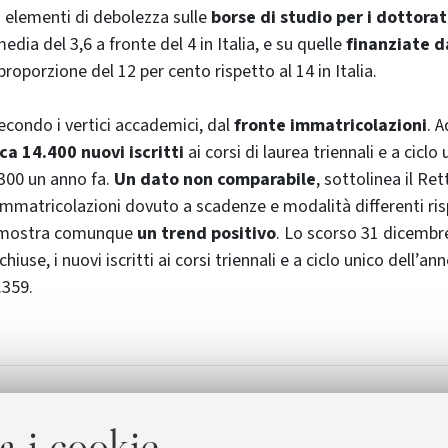
 elementi di debolezza sulle
borse di studio per i dottorati
dia del 3,6 a fronte del 4 in Italia, e su quelle
finanziate d
proporzione del 12 per cento rispetto al 14 in Italia.
secondo i vertici accademici, dal
fronte immatricolazioni
. 
rca 14.400 nuovi iscritti
ai corsi di laurea triennali e a ciclo
300 un anno fa.
Un dato non comparabile
, sottolinea il Ret
 immatricolazioni dovuto a scadenze e modalità differenti ris
 mostra comunque
un trend positivo
. Lo scorso 31 dicembr
hiuse, i nuovi iscritti ai corsi triennali e a ciclo unico dell’
.359.
s
a i cookie