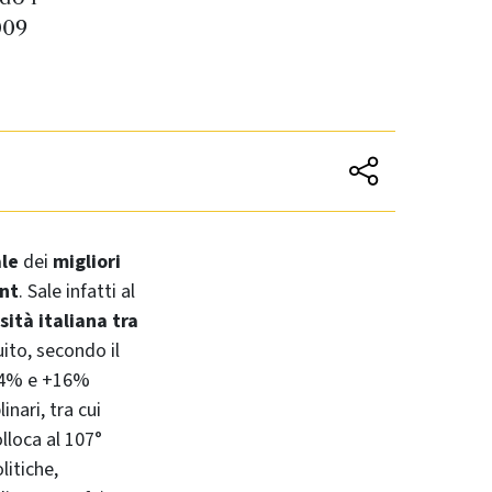
009
ale
dei
migliori
nt
. Sale infatti al
sità italiana tra
uito, secondo il
4% e +16%
inari, tra cui
olloca al 107°
litiche,