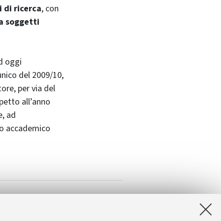
 di ricerca
, con
a soggetti
Ad oggi
 unico del 2009/10,
tore, per via del
petto all’anno
e, ad
anno accademico