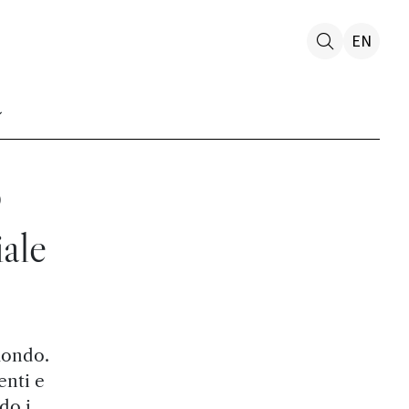
EN
o
iale
 mondo.
enti e
do i