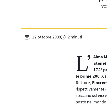
ve
12 ottobre 2009
2 minuti
L’
Alma M
atenei
174° p
le prime 200
. A 
Rettore,
l’incre
rispettivamente) 
spiccano
scienze
posto nel mondo (