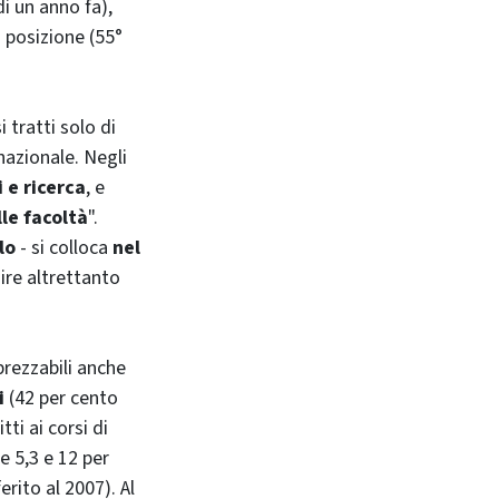
di un anno fa),
 posizione (55°
 tratti solo di
nazionale. Negli
 e ricerca
, e
le facoltà
".
lo
- si colloca
nel
ire altrettanto
prezzabili anche
i
(42 per cento
itti ai corsi di
e 5,3 e 12 per
erito al 2007). Al