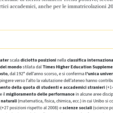
rtici accademici, anche per le immatricolazioni 2
ater
scala
diciotto posizioni
nella
classifica internazion
 del mondo
stilata dal
Times Higher Education Suppleme
osto
, dal 192° dell’anno scorso, e si conferma
l’unica univer
spingere verso l’alto la valutazione dell’ateneo hanno contrib
mento della quota di studenti e accademici stranieri
(+1
e il
miglioramento delle
performance
in alcune aree discipl
 naturali
(matematica, fisica, chimica, ecc.) in cui Unibo si c
+27 posizioni rispetto al 2008) e
scienze sociali
(scienze po