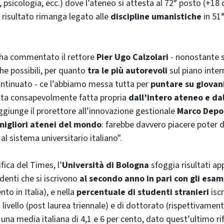
 psicologia, ecc.) dove l’ateneo si attesta al 72° posto (+18 
r risultato rimanga legato alle
discipline umanistiche
in 51°
 ha commentato il rettore
Pier Ugo Calzolari
- nonostante si
che possibili, per quanto
tra le più autorevoli
sul piano inter
continuato - ce l’abbiamo messa tutta per
puntare su giovani
tata consapevolmente fatta propria
dall’intero ateneo e dal
ggiunge il prorettore all’innovazione gestionale
Marco Depo
migliori atenei del mondo
: farebbe davvero piacere poter d
al sistema universitario italiano".
sifica del
Times
, l’
Università di Bologna
sfoggia risultati ap
denti che si iscrivono
al secondo anno in pari con gli esam
nto in Italia), e nella
percentuale di studenti stranieri
iscr
livello (post laurea triennale) e di dottorato (rispettivament
 una media italiana di 4,1 e 6 per cento, dato quest’ultimo rif