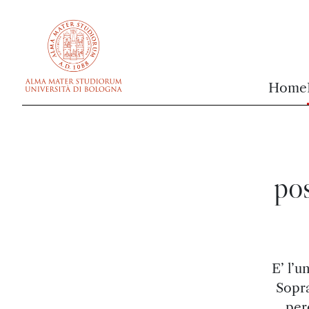
vai al contenuto della pagina
vai al menu di navigazione
Home
pos
E’ l’u
Sopra
per