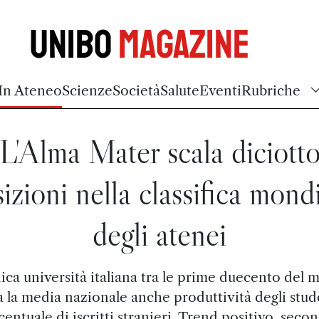
Unibo
Magazine
In Ateneo
Scienze
Società
Salute
Eventi
Rubriche
L'Alma Mater scala diciott
izioni nella classifica mond
degli atenei
nica università italiana tra le prime duecento del
 la media nazionale anche produttività degli stud
centuale di iscritti stranieri. Trend positivo, secon